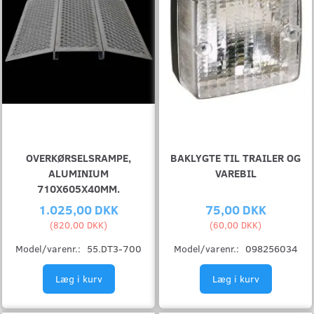
OVERKØRSELSRAMPE,
BAKLYGTE TIL TRAILER OG
ALUMINIUM
VAREBIL
710X605X40MM.
1.025,00 DKK
75,00 DKK
(
820,00 DKK
)
(
60,00 DKK
)
Model/varenr.:
55.DT3-700
Model/varenr.:
098256034
Læg i kurv
Læg i kurv