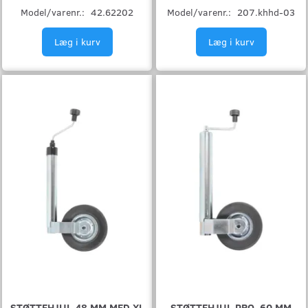
Model/varenr.:
42.62202
Model/varenr.:
207.khhd-03
Læg i kurv
Læg i kurv
STØTTEHJUL 48 MM MED XL
STØTTEHJUL PRO, 60 MM