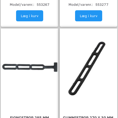
Model/varenr.:
553267
Model/varenr.:
553277
Læg i kurv
Læg i kurv
FJONGSTROP 285 MM
GUMMISTROP 270 X 30 MM.