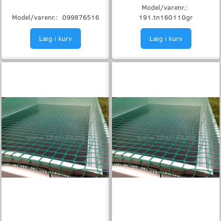
Model/varenr.:
Model/varenr.:
099876516
191.tn160110gr
Læg i kurv
Læg i kurv