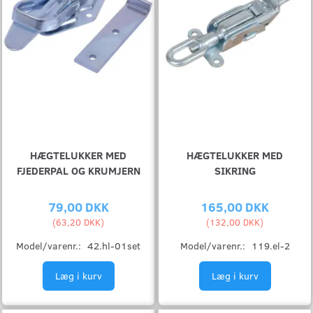
HÆGTELUKKER MED
HÆGTELUKKER MED
FJEDERPAL OG KRUMJERN
SIKRING
79,00 DKK
165,00 DKK
(
63,20 DKK
)
(
132,00 DKK
)
Model/varenr.:
42.hl-01set
Model/varenr.:
119.el-2
Læg i kurv
Læg i kurv