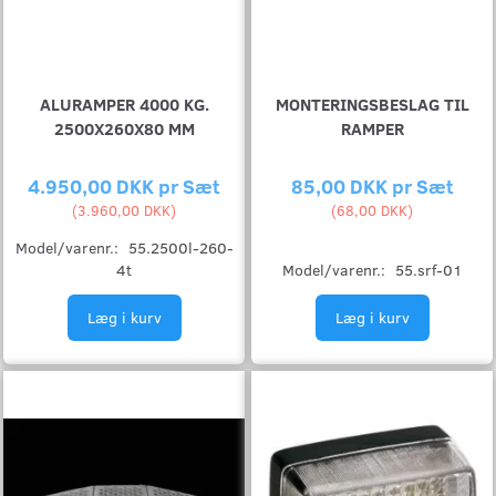
ALURAMPER 4000 KG.
MONTERINGSBESLAG TIL
2500X260X80 MM
RAMPER
4.950,00 DKK pr
Sæt
85,00 DKK pr
Sæt
(
3.960,00 DKK
)
(
68,00 DKK
)
Model/varenr.:
55.2500l-260-
4t
Model/varenr.:
55.srf-01
Læg i kurv
Læg i kurv