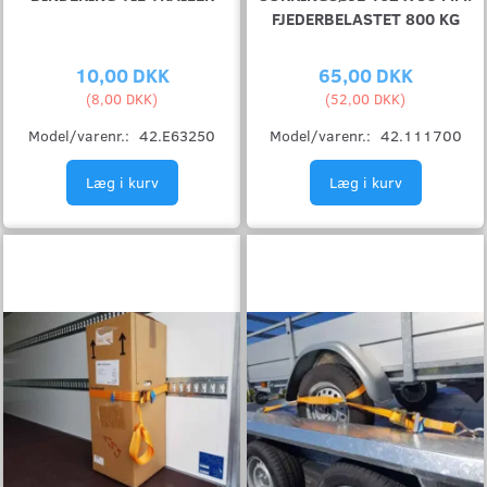
FJEDERBELASTET 800 KG
10,00 DKK
65,00 DKK
(
8,00 DKK
)
(
52,00 DKK
)
Model/varenr.:
42.E63250
Model/varenr.:
42.111700
Læg i kurv
Læg i kurv