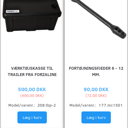
VÆRKTØJSKASSE TIL
FORTØJNINGSFJEDER 6 - 12
TRAILER FRA FORZALINE
MM.
500,00 DKK
90,00 DKK
(
400,00 DKK
)
(
72,00 DKK
)
Model/varenr.:
208.tbp-2
Model/varenr.:
177.mc1501
Læg i kurv
Læg i kurv