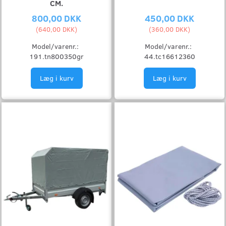
CM.
800,00 DKK
450,00 DKK
(
640,00 DKK
)
(
360,00 DKK
)
Model/varenr.:
Model/varenr.:
191.tn800350gr
44.tc16612360
Læg i kurv
Læg i kurv