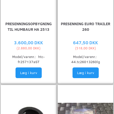
PRESENNINGSOPBYGNING
PRESENNING EURO TRAILER
TIL HUMBAUR HA 2513
260
3.600,00 DKK
647,50 DKK
(
2.880,00 DKK
)
(
518,00 DKK
)
Model/varenr.:
htc-
Model/varenr.:
fr257137aST
44.tc26013260lg
Læg i kurv
Læg i kurv