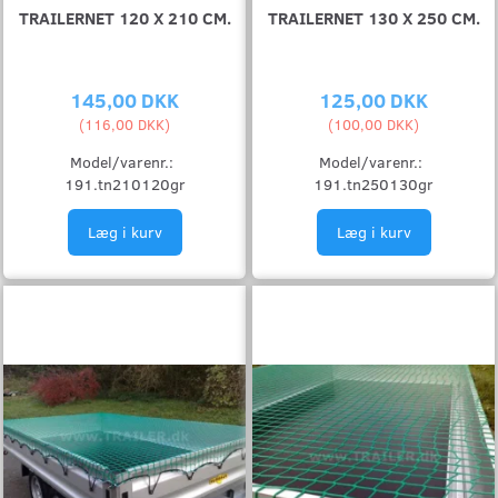
TRAILERNET 120 X 210 CM.
TRAILERNET 130 X 250 CM.
145,00 DKK
125,00 DKK
(
116,00 DKK
)
(
100,00 DKK
)
Model/varenr.:
Model/varenr.:
191.tn210120gr
191.tn250130gr
Læg i kurv
Læg i kurv