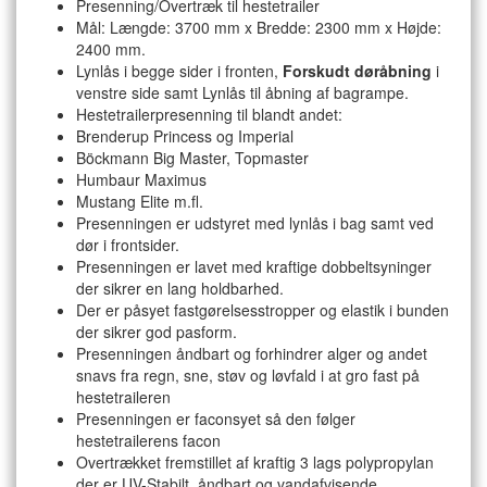
Presenning/Overtræk til hestetrailer
Mål: Længde: 3700 mm x Bredde: 2300 mm x Højde:
2400 mm.
Lynlås i begge sider i fronten,
Forskudt døråbning
i
venstre side samt Lynlås til åbning af bagrampe.
Hestetrailerpresenning til blandt andet:
Brenderup Princess og Imperial
Böckmann Big Master, Topmaster
Humbaur Maximus
Mustang Elite m.fl.
Presenningen er udstyret med lynlås i bag samt ved
dør i frontsider.
Presenningen er lavet med kraftige dobbeltsyninger
der sikrer en lang holdbarhed.
Der er påsyet fastgørelsesstropper og elastik i bunden
der sikrer god pasform.
Presenningen åndbart og forhindrer alger og andet
snavs fra regn, sne, støv og løvfald i at gro fast på
hestetraileren
Presenningen er faconsyet så den følger
hestetrailerens facon
Overtrækket fremstillet af kraftig 3 lags polypropylan
der er UV-Stabilt, åndbart og vandafvisende