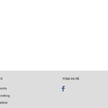
TO
FIND OS PÅ
konto
ssebog
liste