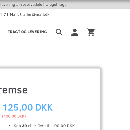
levering af reservedele fra eget lager
51 71 Mail: trailer@mail.dk
FRAGT OG LEVERING
bremse
125,00 DKK
(
100,00 DKK
)
Køb
30
eller flere til
100,00 DKK