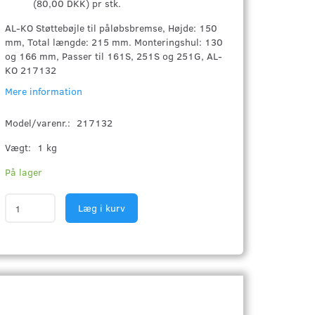
(
80,00 DKK
)
pr stk.
AL-KO Støttebøjle til påløbsbremse, Højde: 150
mm, Total længde: 215 mm. Monteringshul: 130
og 166 mm, Passer til 161S, 251S og 251G, AL-
KO 217132
Mere information
Model/varenr.:
217132
Vægt:
1 kg
På lager
Læg i kurv