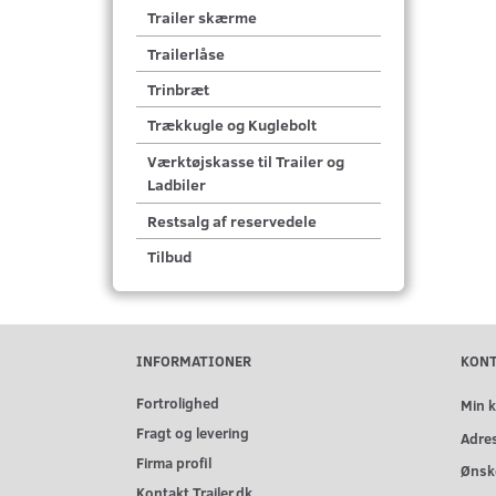
Trailer skærme
Trailerlåse
Trinbræt
Trækkugle og Kuglebolt
Værktøjskasse til Trailer og
Ladbiler
Restsalg af reservedele
Tilbud
INFORMATIONER
KON
Fortrolighed
Min 
Fragt og levering
Adre
Firma profil
Ønske
Kontakt Trailer.dk