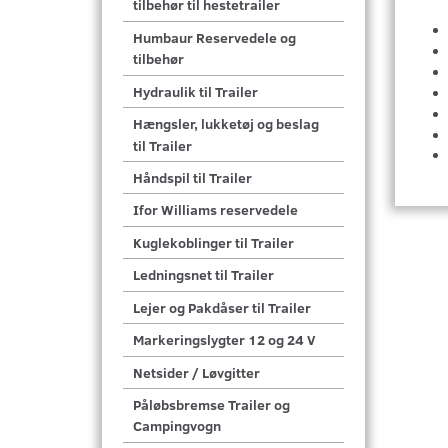
tilbehør til hestetrailer
Humbaur Reservedele og
tilbehør
Hydraulik til Trailer
Hængsler, lukketøj og beslag
til Trailer
Håndspil til Trailer
Ifor Williams reservedele
Kuglekoblinger til Trailer
Ledningsnet til Trailer
Lejer og Pakdåser til Trailer
Markeringslygter 12 og 24 V
Netsider / Løvgitter
Påløbsbremse Trailer og
Campingvogn