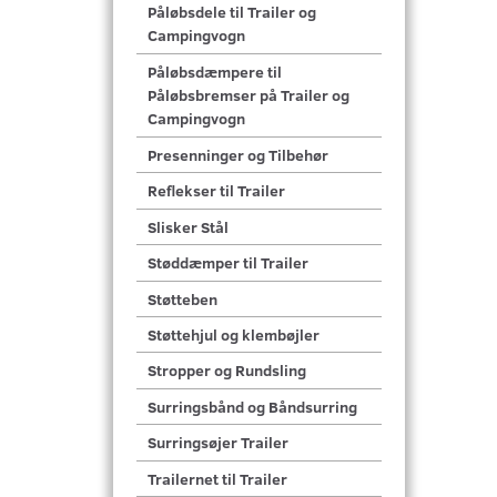
Påløbsdele til Trailer og
Campingvogn
Påløbsdæmpere til
Påløbsbremser på Trailer og
Campingvogn
Presenninger og Tilbehør
Reflekser til Trailer
Slisker Stål
Støddæmper til Trailer
Støtteben
Støttehjul og klembøjler
Stropper og Rundsling
Surringsbånd og Båndsurring
Surringsøjer Trailer
Trailernet til Trailer