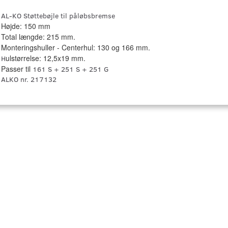
AL-KO Støttebøjle til påløbsbremse
Højde: 150 mm
Total længde: 215 mm.
Monteringshuller - Centerhul: 130 og 166 mm.
ulstørrelse: 12,5x19 mm.
H
Passer til
161 S + 251 S + 251 G
ALKO nr. 217132