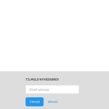
TILMELD NYHEDSBREV
Email-
adresse
Tilmeld
Afmeld