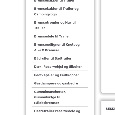
Bremsebakker til Trailer
Bremsekabler til Trailer og
Campingvogn
Bremsetromler og Nav til
Trailer
Bremsedele til Trailer
Bremseudligner til Knott og
AL-KO Bremser
Bådruller til Bådtrailer
Dæk, Reservehjul og tilbehør
Fedtkapsler og Fedtkopper
Gasdæmpere og gasfjedre
Gummimanchetter,
Gummibælge til
Påløbsbremser
BESK
Hestetrailer reservedele og