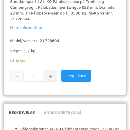
Støddæmper til AL-KO Påløbsbremse på Trailer og
Campingvogn. Påløbsdæmper længde 628 mm. Diameter
28 mm. Til Påløbsbremser op til 3500 kg. Al-Ko varenr.
21726604
Mere information
Model/varenr.:
21726604
Vægt:
1,7 kg
På lager
Læg i kurv
BESKRIVELSE
ANDRE KØBTE OGSÅ
Påløbsdæmper AL-KO Påløbsbremse model 2.8 VB og