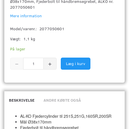
Ø38x170mm, Fjederbolt til håndbremsegrebet, ALKO nr.
2077050601
Mere information
Model/varenr.:
2077050601
Vægt:
1,1 kg
På lager
Læg i kurv
BESKRIVELSE
ANDRE KØBTE OGSÅ
AL-KO Fjedercylinder til 251S,251G,160SR,200SR
Mål Ø38x170mm
Fjederbolt til håndbremsegrebet