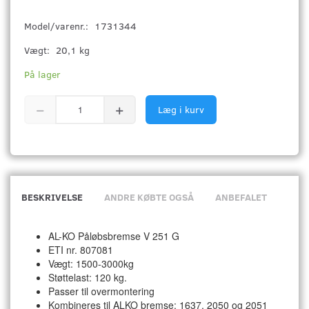
Model/varenr.:
1731344
Vægt:
20,1 kg
På lager
Læg i kurv
BESKRIVELSE
ANDRE KØBTE OGSÅ
ANBEFALET
AL-KO Påløbsbremse V 251 G
ETI nr. 807081
Vægt: 1500-3000kg
Støttelast: 120 kg.
Pas
ser til overmontering
Kombineres til ALKO bremse: 1637, 2050 og 2051