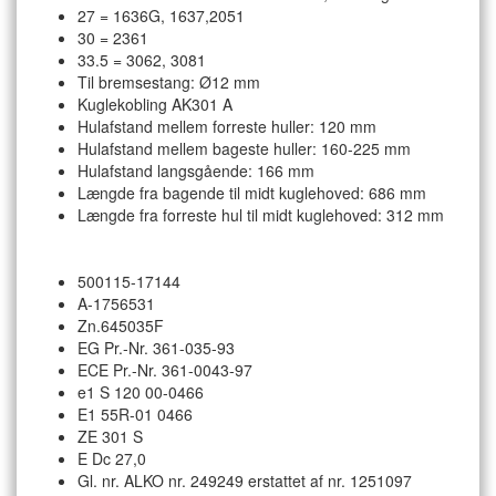
27 = 1636G, 1637,2051
30 = 2361
33.5 = 3062, 3081
Til bremsestang: Ø12 mm
Kuglekobling AK301 A
Hulafstand mellem forreste huller: 120 mm
Hulafstand mellem bageste huller: 160-225 mm
Hulafstand langsgående: 166 mm
Længde fra bagende til midt kuglehoved: 686 mm
Længde fra forreste hul til midt kuglehoved: 312 mm
500115-17144
A-1756531
Zn.645035F
EG Pr.-Nr. 361-035-93
ECE Pr.-Nr. 361-0043-97
e1 S 120 00-0466
E1 55R-01 0466
ZE 301 S
E Dc 27,0
Gl. nr. ALKO nr. 249249 erstattet af nr. 1251097