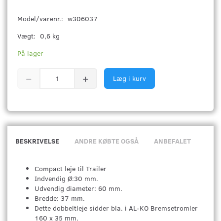
Model/varenr.:
w306037
Vægt:
0,6 kg
På lager
Læg i kurv
BESKRIVELSE
ANDRE KØBTE OGSÅ
ANBEFALET
Compact leje til Trailer
Indvendig Ø:30 mm.
Udvendig diameter: 60 mm.
Bredde: 37 mm.
Dette dobbeltleje sidder bla. i AL-KO Bremsetromler
160 x 35 mm.