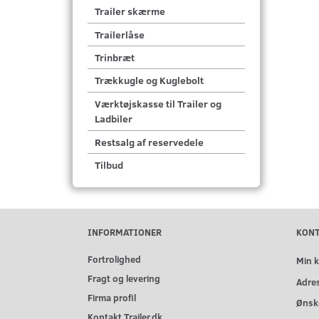
Trailer skærme
Trailerlåse
Trinbræt
Trækkugle og Kuglebolt
Værktøjskasse til Trailer og
Ladbiler
Restsalg af reservedele
Tilbud
INFORMATIONER
KON
Fortrolighed
Min 
Fragt og levering
Adre
Firma profil
Ønske
Kontakt Trailer.dk