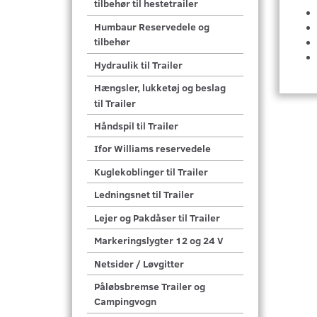
tilbehør til hestetrailer
Humbaur Reservedele og
tilbehør
Hydraulik til Trailer
Hængsler, lukketøj og beslag
til Trailer
Håndspil til Trailer
Ifor Williams reservedele
Kuglekoblinger til Trailer
Ledningsnet til Trailer
Lejer og Pakdåser til Trailer
Markeringslygter 12 og 24 V
Netsider / Løvgitter
Påløbsbremse Trailer og
Campingvogn