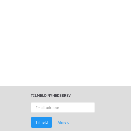
TILMELD NYHEDSBREV
Email-
adresse
Tilmeld
Afmeld