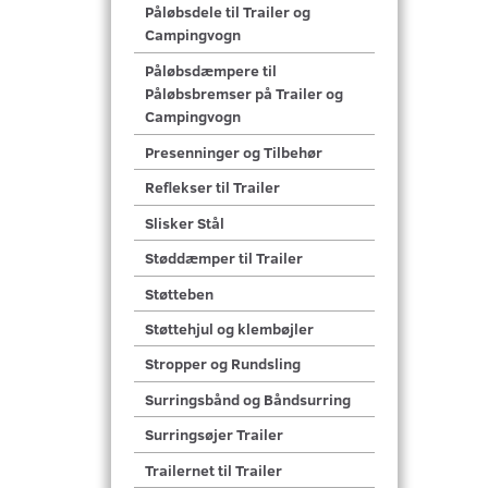
Påløbsdele til Trailer og
Campingvogn
Påløbsdæmpere til
Påløbsbremser på Trailer og
Campingvogn
Presenninger og Tilbehør
Reflekser til Trailer
Slisker Stål
Støddæmper til Trailer
Støtteben
Støttehjul og klembøjler
Stropper og Rundsling
Surringsbånd og Båndsurring
Surringsøjer Trailer
Trailernet til Trailer