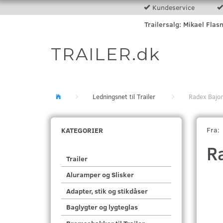
Kundeservice
Trailersalg: Mikael Flas
TRAILER.dk
Ledningsnet til Trailer
Radex Bajon
Fra:
KATEGORIER
R
Trailer
Aluramper og Slisker
Adapter, stik og stikdåser
Baglygter og lygteglas