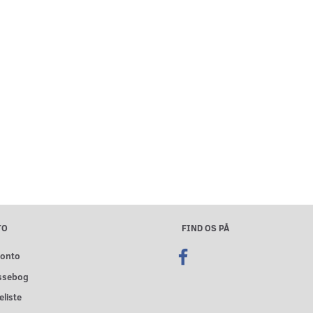
TO
FIND OS PÅ
konto
ssebog
liste