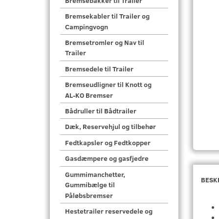
Bremsebakker til Trailer
Bremsekabler til Trailer og
Campingvogn
Bremsetromler og Nav til
Trailer
Bremsedele til Trailer
Bremseudligner til Knott og
AL-KO Bremser
Bådruller til Bådtrailer
Dæk, Reservehjul og tilbehør
Fedtkapsler og Fedtkopper
Gasdæmpere og gasfjedre
Gummimanchetter,
BESK
Gummibælge til
Påløbsbremser
Hestetrailer reservedele og