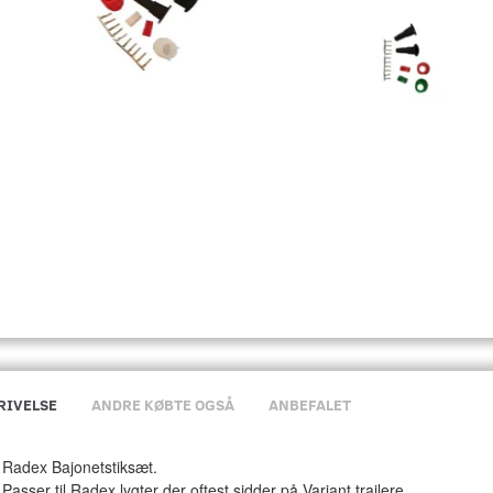
RIVELSE
ANDRE KØBTE OGSÅ
ANBEFALET
Radex Bajonetstiksæt.
Passer til Radex lygter der oftest sidder på Variant trailere