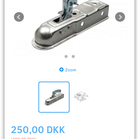
Zoom
250,00 DKK
(
200,00 DKK
)