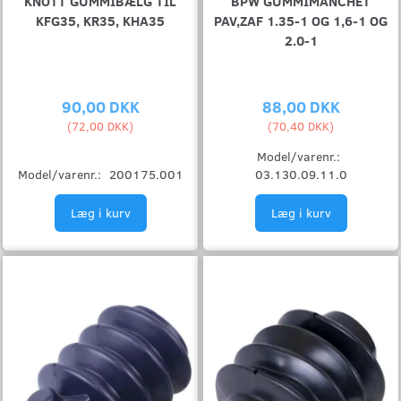
KNOTT GUMMIBÆLG TIL
BPW GUMMIMANCHET
KFG35, KR35, KHA35
PAV,ZAF 1.35-1 OG 1,6-1 OG
2.0-1
90,00 DKK
88,00 DKK
(
72,00 DKK
)
(
70,40 DKK
)
Model/varenr.:
Model/varenr.:
200175.001
03.130.09.11.0
Læg i kurv
Læg i kurv