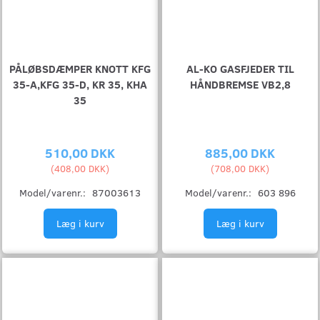
PÅLØBSDÆMPER KNOTT KFG
AL-KO GASFJEDER TIL
35-A,KFG 35-D, KR 35, KHA
HÅNDBREMSE VB2,8
35
510,00 DKK
885,00 DKK
(
408,00 DKK
)
(
708,00 DKK
)
Model/varenr.:
87003613
Model/varenr.:
603 896
Læg i kurv
Læg i kurv