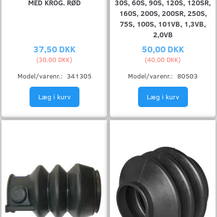
MED KROG. RØD
30S, 60S, 90S, 120S, 120SR,
160S, 200S, 200SR, 250S,
75S, 100S, 101VB, 1,3VB,
2,0VB
37,50 DKK
50,00 DKK
(
30,00 DKK
)
(
40,00 DKK
)
Model/varenr.:
341305
Model/varenr.:
80503
Læg i kurv
Læg i kurv