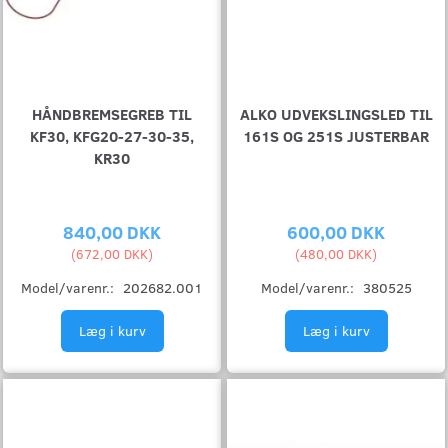
HÅNDBREMSEGREB TIL
ALKO UDVEKSLINGSLED TIL
KF30, KFG20-27-30-35,
161S OG 251S JUSTERBAR
KR30
840,00 DKK
600,00 DKK
(
672,00 DKK
)
(
480,00 DKK
)
Model/varenr.:
202682.001
Model/varenr.:
380525
Læg i kurv
Læg i kurv