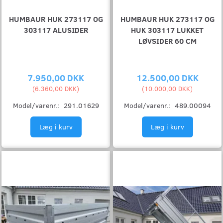
HUMBAUR HUK 273117 OG
HUMBAUR HUK 273117 OG
303117 ALUSIDER
HUK 303117 LUKKET
LØVSIDER 60 CM
7.950,00 DKK
12.500,00 DKK
(
6.360,00 DKK
)
(
10.000,00 DKK
)
Model/varenr.:
291.01629
Model/varenr.:
489.00094
Læg i kurv
Læg i kurv