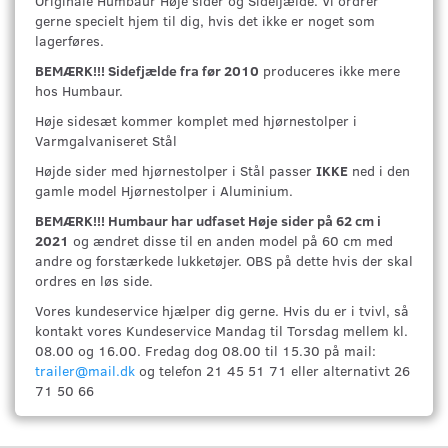
Originale Humbaur Høje sider og Sidefjælde. Vi ordrer
gerne specielt hjem til dig, hvis det ikke er noget som
lagerføres.
BEMÆRK!!! Sidefjælde fra før 2010
produceres ikke mere
hos Humbaur.
Høje sidesæt kommer komplet med hjørnestolper i
Varmgalvaniseret Stål
Højde sider med hjørnestolper i Stål passer
IKKE
ned i den
gamle model Hjørnestolper i Aluminium.
BEMÆRK!!! Humbaur har udfaset Høje sider på 62 cm i
2021
og ændret disse til en anden model på 60 cm med
andre og forstærkede lukketøjer. OBS på dette hvis der skal
ordres en løs side.
Vores kundeservice hjælper dig gerne. Hvis du er i tvivl, så
kontakt vores Kundeservice Mandag til Torsdag mellem kl.
08.00 og 16.00. Fredag dog 08.00 til 15.30 på mail:
trailer@mail.dk
og telefon 21 45 51 71 eller alternativt 26
71 50 66