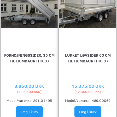
FORHØJNINGSSIDER, 35 CM
LUKKET LØVSIDER 60 CM
TIL HUMBAUR HTK.37
TIL HUMBAUR HTK. 37
8.850,00 DKK
15.375,00 DKK
(
7.080,00 DKK
)
(
12.300,00 DKK
)
Model/varenr.:
291.01495
Model/varenr.:
489.00069
Læg i kurv
Læg i kurv