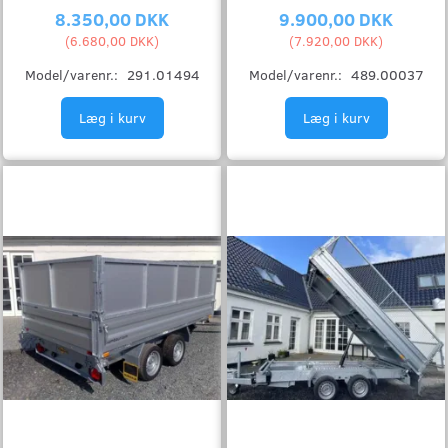
8.350,00 DKK
9.900,00 DKK
(
6.680,00 DKK
)
(
7.920,00 DKK
)
Model/varenr.:
291.01494
Model/varenr.:
489.00037
Læg i kurv
Læg i kurv