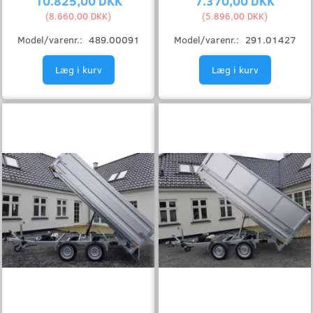
10.825,00 DKK
7.370,00 DKK
(
8.660,00 DKK
)
(
5.896,00 DKK
)
Model/varenr.:
489.00091
Model/varenr.:
291.01427
Læg i kurv
Læg i kurv