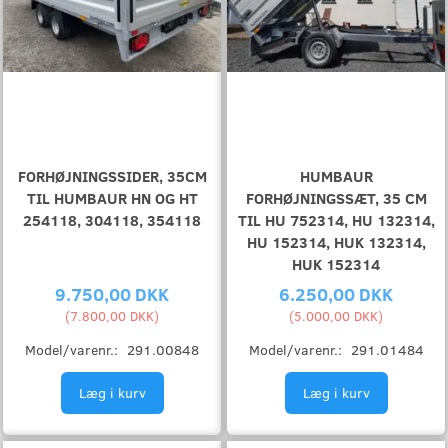
FORHØJNINGSSIDER, 35CM
HUMBAUR
TIL HUMBAUR HN OG HT
FORHØJNINGSSÆT, 35 CM
254118, 304118, 354118
TIL HU 752314, HU 132314,
HU 152314, HUK 132314,
HUK 152314
9.750,00 DKK
6.250,00 DKK
(
7.800,00 DKK
)
(
5.000,00 DKK
)
Model/varenr.:
291.00848
Model/varenr.:
291.01484
Læg i kurv
Læg i kurv