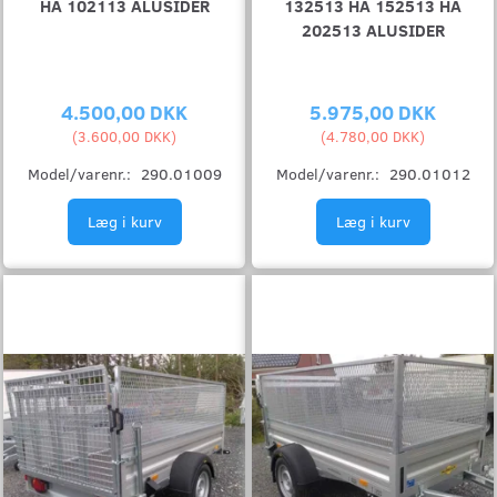
HA 102113 ALUSIDER
132513 HA 152513 HA
202513 ALUSIDER
4.500,00 DKK
5.975,00 DKK
(
3.600,00 DKK
)
(
4.780,00 DKK
)
Model/varenr.:
290.01009
Model/varenr.:
290.01012
Læg i kurv
Læg i kurv