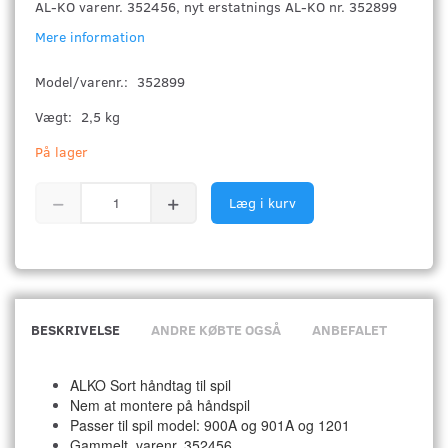
AL-KO varenr. 352456, nyt erstatnings AL-KO nr. 352899
Mere information
Model/varenr.:
352899
Vægt:
2,5 kg
På lager
Læg i kurv
BESKRIVELSE
ANDRE KØBTE OGSÅ
ANBEFALET
ALKO
Sort håndtag til spil
Nem at montere på håndspil
Passer til spil model: 900A og 901A og 1201
Gammelt. varenr. 352456