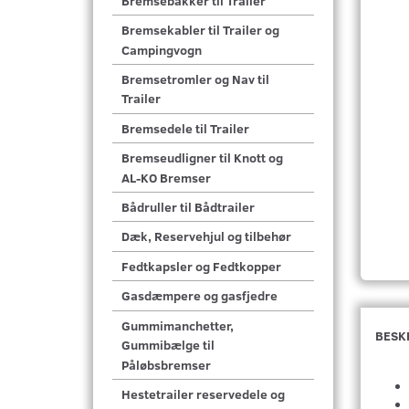
Bremsebakker til Trailer
Bremsekabler til Trailer og
Campingvogn
Bremsetromler og Nav til
Trailer
Bremsedele til Trailer
Bremseudligner til Knott og
AL-KO Bremser
Bådruller til Bådtrailer
Dæk, Reservehjul og tilbehør
Fedtkapsler og Fedtkopper
Gasdæmpere og gasfjedre
Gummimanchetter,
BESK
Gummibælge til
Påløbsbremser
Hestetrailer reservedele og