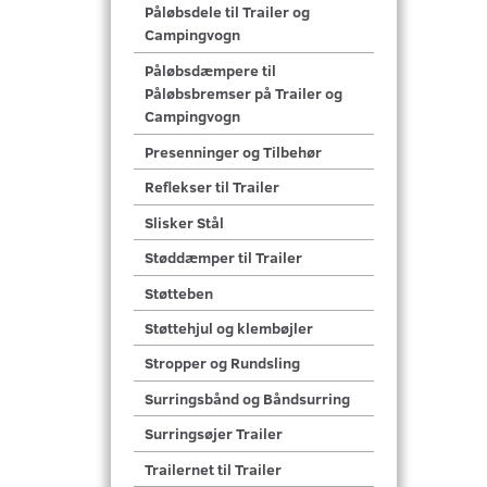
Påløbsdele til Trailer og
Campingvogn
Påløbsdæmpere til
Påløbsbremser på Trailer og
Campingvogn
Presenninger og Tilbehør
Reflekser til Trailer
Slisker Stål
Støddæmper til Trailer
Støtteben
Støttehjul og klembøjler
Stropper og Rundsling
Surringsbånd og Båndsurring
Surringsøjer Trailer
Trailernet til Trailer