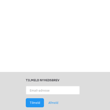
TILMELD NYHEDSBREV
Email-
adresse
Tilmeld
Afmeld