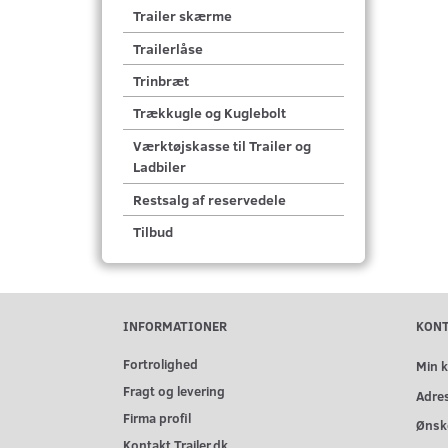
Trailer skærme
Trailerlåse
Trinbræt
Trækkugle og Kuglebolt
Værktøjskasse til Trailer og
Ladbiler
Restsalg af reservedele
Tilbud
INFORMATIONER
KON
Fortrolighed
Min 
Fragt og levering
Adre
Firma profil
Ønske
Kontakt Trailer.dk