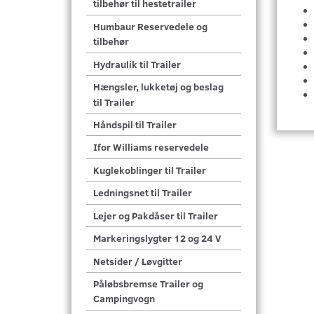
tilbehør til hestetrailer
Humbaur Reservedele og
tilbehør
Hydraulik til Trailer
Hængsler, lukketøj og beslag
til Trailer
Håndspil til Trailer
Ifor Williams reservedele
Kuglekoblinger til Trailer
Ledningsnet til Trailer
Lejer og Pakdåser til Trailer
Markeringslygter 12 og 24 V
Netsider / Løvgitter
Påløbsbremse Trailer og
Campingvogn