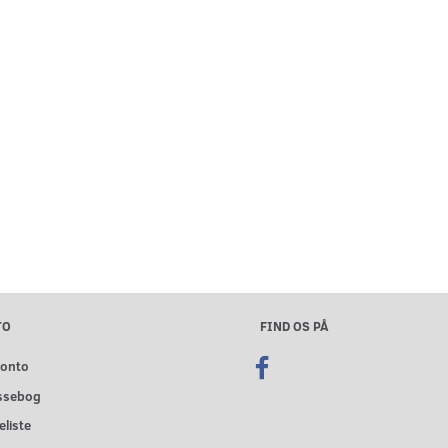
TO
FIND OS PÅ
konto
ssebog
liste