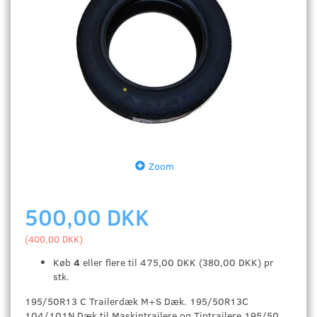
Zoom
500,00 DKK
(
400,00 DKK
)
Køb
4
eller flere til
475,00 DKK
(
380,00 DKK
)
pr
stk.
195/50R13 C Trailerdæk
M+S Dæk. 195/50R13C
104/101N Dæk til Maskintrailere og Tiptrailere 195/50