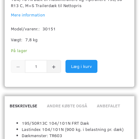
R13 C, M+S Trailerdæk til Nettopris
Mere information
Model/varenr.:
30151
Vægt:
7,8 kg
På lager
Læg i kurv
BESKRIVELSE
ANDRE KØBTE OGSÅ
ANBEFALET
195/50R13C 104/101N FRT Dæk
Lastindex 104/101N (900 kg. i belastning pr. dæk)
Dækmønster: TR603