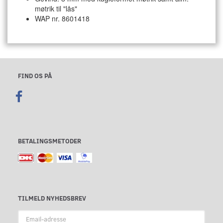
møtrik til "lås"
WAP nr. 8601418
FIND OS PÅ
BETALINGSMETODER
TILMELD NYHEDSBREV
Email-
adresse