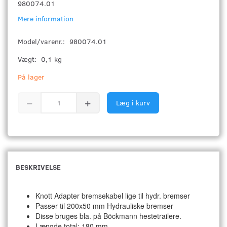
980074.01
Mere information
Model/varenr.:
980074.01
Vægt:
0,1 kg
På lager
Læg i kurv
BESKRIVELSE
Knott Adapter bremsekabel lige til hydr. bremser
Passer til 200x50 mm Hydrauliske bremser
Disse bruges bla. på Böckmann hestetrailere.
Længde total: 180 mm