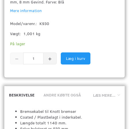
mm, 8 mm Gevind. Farve: Blå
Mere information
Model/varenr.:
K930
Vægt:
1,001 kg
På lager
Læg i kurv
BESKRIVELSE
ANDRE KØBTE OGSÅ
LÆS MERE...
Bremsekabel til Knott bremser
Coated / Plastbelagt i inderkabel.
Længde totalt 1140 mm.
Selve hylsteret er 930 mm.