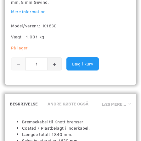
mm, 8 mm Gevind.
Mere information
Model/varenr.:
K1630
Vægt:
1,001 kg
På lager
Læg i kurv
BESKRIVELSE
ANDRE KØBTE OGSÅ
LÆS MERE...
Bremsekabel til Knott bremser
Coated / Plastbelagt i inderkabel.
Længde totalt 1840 mm.
Selve hylsteret er 1630 mm.