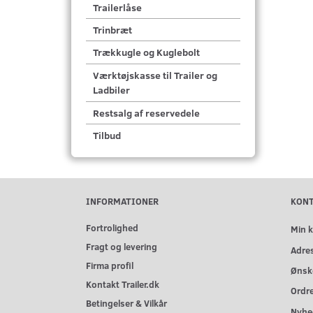
Trailerlåse
Trinbræt
Trækkugle og Kuglebolt
Værktøjskasse til Trailer og
Ladbiler
Restsalg af reservedele
Tilbud
INFORMATIONER
KON
Fortrolighed
Min 
Fragt og levering
Adre
Firma profil
Ønske
Kontakt Trailer.dk
Ordre
Betingelser & Vilkår
Nyhe