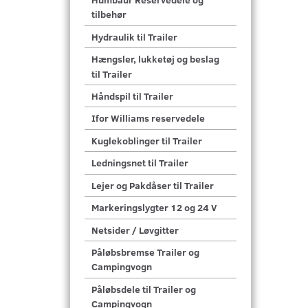
tilbehør
Hydraulik til Trailer
Hængsler, lukketøj og beslag
til Trailer
Håndspil til Trailer
Ifor Williams reservedele
Kuglekoblinger til Trailer
Ledningsnet til Trailer
Lejer og Pakdåser til Trailer
Markeringslygter 12 og 24 V
Netsider / Løvgitter
Påløbsbremse Trailer og
Campingvogn
Påløbsdele til Trailer og
Campingvogn