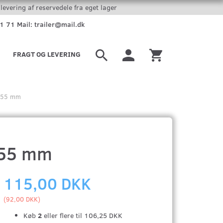
levering af reservedele fra eget lager
51 71 Mail: trailer@mail.dk
FRAGT OG LEVERING
 955 mm
955 mm
115,00 DKK
(
92,00 DKK
)
Køb
2
eller flere til
106,25 DKK