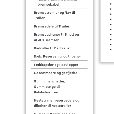
bremsekabel
Bremsetromler og Nav til
Trailer
Bremsedele til Trailer
Bremseudligner til Knott og
AL-KO Bremser
Bådruller til Bådtrailer
Dæk, Reservehjul og tilbehør
Fedtkapsler og Fedtkopper
Gasdæmpere og gasfjedre
Gummimanchetter,
Gummibælge til
Påløbsbremser
Hestetrailer reservedele og
tilbehør til hestetrailer
Humbaur Reservedele og