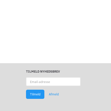
TILMELD NYHEDSBREV
Email-
adresse
Tilmeld
Afmeld