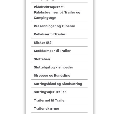
Påløbsdæmpere til
Påløbsbremser på Trailer og
Campingvogn
Presenninger og Tilbehør
Reflekser til Trailer
Slisker Stål
Støddæmper til Trailer
Støtteben
Støttehjul og klembøjler
Stropper og Rundsling
Surringsbånd og Båndsurring
Surringsøjer Trailer
Trailernet til Trailer
Trailer skærme