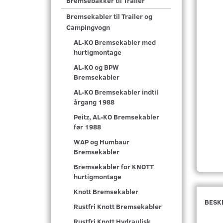
Bremsebakker til Trailer
Bremsekabler til Trailer og
Campingvogn
AL-KO Bremsekabler med
hurtigmontage
AL-KO og BPW
Bremsekabler
AL-KO Bremsekabler indtil
årgang 1988
Peitz, AL-KO Bremsekabler
før 1988
WAP og Humbaur
Bremsekabler
Bremsekabler for KNOTT
hurtigmontage
Knott Bremsekabler
BESK
Rustfri Knott Bremsekabler
Rustfri Knott Hydraulisk