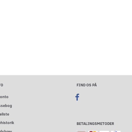
TO
FIND OS PÅ
konto
ssebog
liste
historik
BETALINGSMETODER
dsbrev