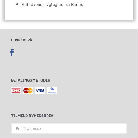
E Godkendt lygteglas fra Radex
FIND OS PÅ
BETALINGSMETODER
TILMELD NYHEDSBREV
Email-
adresse