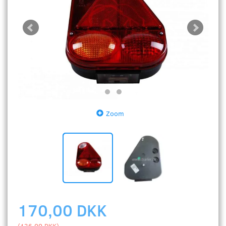
Zoom
170,00 DKK
(
136,00 DKK
)