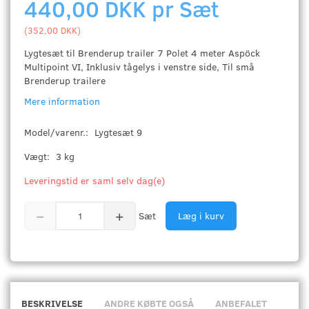
440,00 DKK pr
Sæt
(
352,00 DKK
)
Lygtesæt til Brenderup trailer 7 Polet 4 meter Aspöck
Multipoint VI, Inklusiv tågelys i venstre side, Til små
Brenderup trailere
Mere information
Model/varenr.:
Lygtesæt 9
Vægt:
3 kg
Leveringstid er saml selv dag(e)
Sæt
Læg i kurv
BESKRIVELSE
ANDRE KØBTE OGSÅ
ANBEFALET