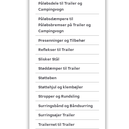
Påløbsdele til Trailer og
Campingvogn
Påløbsdæmpere til
Påløbsbremser på Trailer og
Campingvogn
Presenninger og Tilbehør
Reflekser til Trailer
Slisker Stål
Støddæmper til Trailer
Støtteben
Støttehjul og klembøjler
Stropper og Rundsling
Surringsbånd og Båndsurring
Surringsøjer Trailer
Trailernet til Trailer