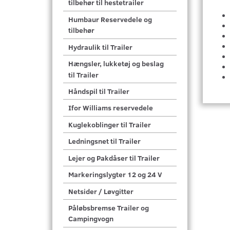
tilbehør til hestetrailer
Humbaur Reservedele og
tilbehør
Hydraulik til Trailer
Hængsler, lukketøj og beslag
til Trailer
Håndspil til Trailer
Ifor Williams reservedele
Kuglekoblinger til Trailer
Ledningsnet til Trailer
Lejer og Pakdåser til Trailer
Markeringslygter 12 og 24 V
Netsider / Løvgitter
Påløbsbremse Trailer og
Campingvogn