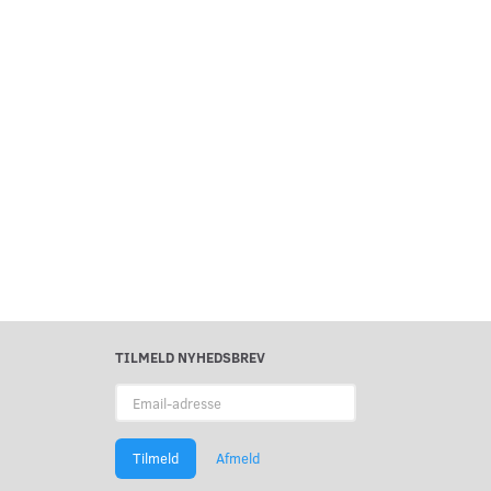
TILMELD NYHEDSBREV
Email-
adresse
Tilmeld
Afmeld