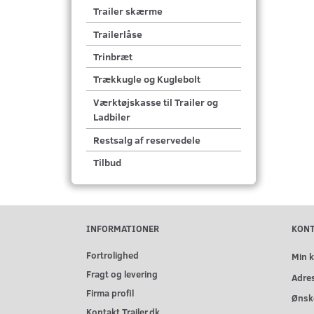
Trailer skærme
Trailerlåse
Trinbræt
Trækkugle og Kuglebolt
Værktøjskasse til Trailer og
Ladbiler
Restsalg af reservedele
Tilbud
INFORMATIONER
KON
Fortrolighed
Min 
Fragt og levering
Adre
Firma profil
Ønske
Kontakt Trailer.dk