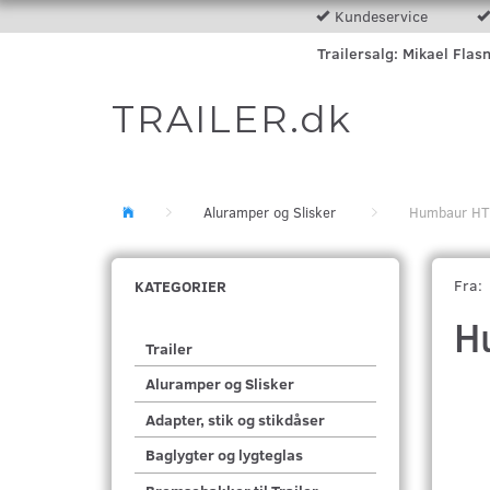
Kundeservice
Trailersalg: Mikael Flas
TRAILER.dk
Aluramper og Slisker
Humbaur HTK 
Fra:
KATEGORIER
H
Trailer
Aluramper og Slisker
Adapter, stik og stikdåser
Baglygter og lygteglas