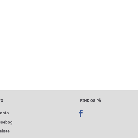
TO
FIND OS PÅ
konto
ssebog
liste