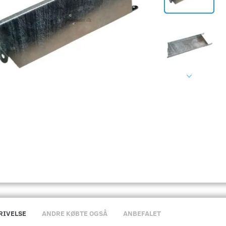
RIVELSE
ANDRE KØBTE OGSÅ
ANBEFALET