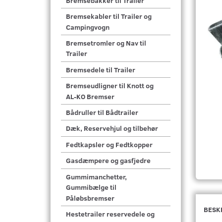
Bremsebakker til Trailer
Bremsekabler til Trailer og
Campingvogn
Bremsetromler og Nav til
Trailer
Bremsedele til Trailer
Bremseudligner til Knott og
AL-KO Bremser
Bådruller til Bådtrailer
Dæk, Reservehjul og tilbehør
Fedtkapsler og Fedtkopper
Gasdæmpere og gasfjedre
Gummimanchetter,
Gummibælge til
Påløbsbremser
BESK
Hestetrailer reservedele og