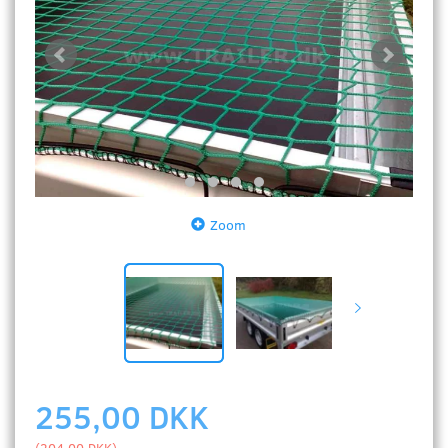
Zoom
255,00 DKK
(
204,00 DKK
)