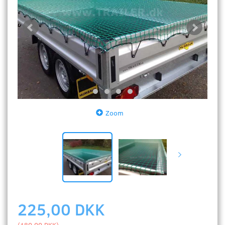
Zoom
225,00 DKK
(
180,00 DKK
)