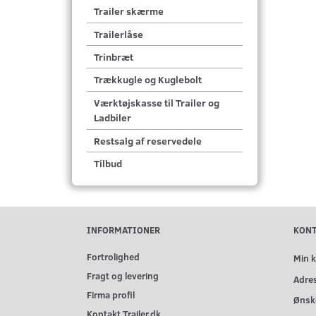
Trailer skærme
Trailerlåse
Trinbræt
Trækkugle og Kuglebolt
Værktøjskasse til Trailer og
Ladbiler
Restsalg af reservedele
Tilbud
INFORMATIONER
KON
Fortrolighed
Min 
Fragt og levering
Adre
Firma profil
Ønske
Kontakt Trailer.dk