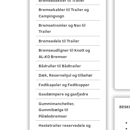
Bremsebakker til Trailer
Bremsekabler til Trailer og
Campingvogn
Bremsetromler og Nav til
Trailer
Bremsedele til Trailer
Bremseudligner til Knott og
AL-KO Bremser
Bådruller til Bådtrailer
Dæk, Reservehjul og tilbehør
Fedtkapsler og Fedtkopper
Gasdæmpere og gasfjedre
Gummimanchetter,
BESK
Gummibælge til
Påløbsbremser
Hestetrailer reservedele og