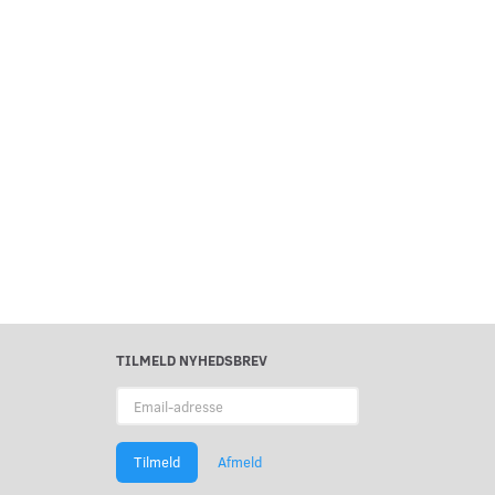
TILMELD NYHEDSBREV
Email-
adresse
Tilmeld
Afmeld