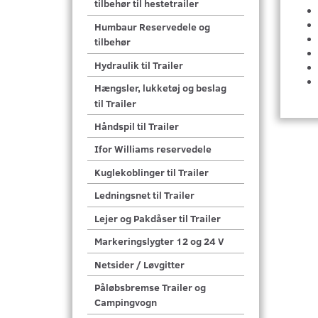
tilbehør til hestetrailer
Humbaur Reservedele og
tilbehør
Hydraulik til Trailer
Hængsler, lukketøj og beslag
til Trailer
Håndspil til Trailer
Ifor Williams reservedele
Kuglekoblinger til Trailer
Ledningsnet til Trailer
Lejer og Pakdåser til Trailer
Markeringslygter 12 og 24 V
Netsider / Løvgitter
Påløbsbremse Trailer og
Campingvogn