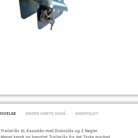
RIVELSE
ANDRE KØBTE OGSÅ
ANBEFALET
Trailerlås XL Kasselås med Diskoslås og 2 Nøgler.
Meget kendt og benyttet Trailerlås fra det Tyske marked.