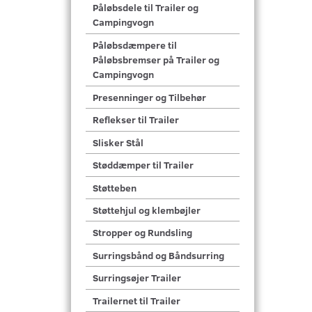
Påløbsdele til Trailer og
Campingvogn
Påløbsdæmpere til
Påløbsbremser på Trailer og
Campingvogn
Presenninger og Tilbehør
Reflekser til Trailer
Slisker Stål
Støddæmper til Trailer
Støtteben
Støttehjul og klembøjler
Stropper og Rundsling
Surringsbånd og Båndsurring
Surringsøjer Trailer
Trailernet til Trailer