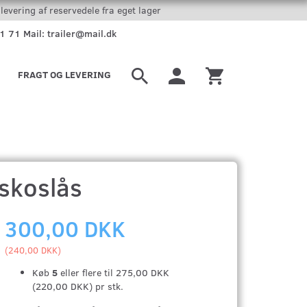
levering af reservedele fra eget lager
51 71 Mail: trailer@mail.dk
FRAGT OG LEVERING
iskoslås
300,00 DKK
(
240,00 DKK
)
Køb
5
eller flere til
275,00 DKK
(
220,00 DKK
)
pr stk.