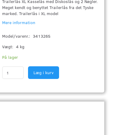
Trailerlås XL Kasselås med Diskoslås og 2 Nøgler.
Meget kendt og benyttet Trailerlås fra det Tyske
marked. Trailerlås i XL model
Mere information
Model/varenr.:
341326S
Vægt:
4 kg
På lager
Læg i kurv