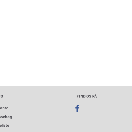
TO
FIND OS PÅ
konto
ssebog
liste