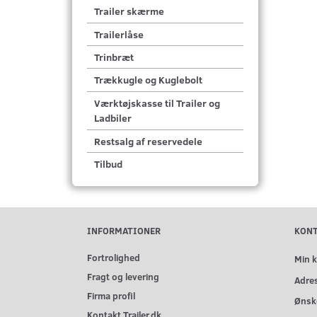
Trailer skærme
Trailerlåse
Trinbræt
Trækkugle og Kuglebolt
Værktøjskasse til Trailer og
Ladbiler
Restsalg af reservedele
Tilbud
INFORMATIONER
KON
Fortrolighed
Min 
Fragt og levering
Adre
Firma profil
Ønske
Kontakt Trailer.dk