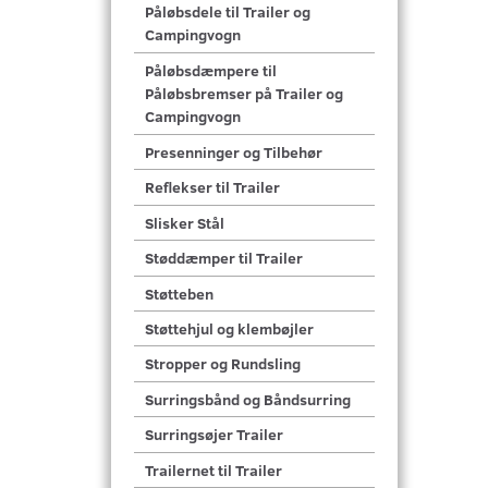
Påløbsdele til Trailer og
Campingvogn
Påløbsdæmpere til
Påløbsbremser på Trailer og
Campingvogn
Presenninger og Tilbehør
Reflekser til Trailer
Slisker Stål
Støddæmper til Trailer
Støtteben
Støttehjul og klembøjler
Stropper og Rundsling
Surringsbånd og Båndsurring
Surringsøjer Trailer
Trailernet til Trailer