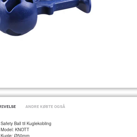
RIVELSE
ANDRE KØBTE OGSÅ
Safety Ball til Kuglekobling
Model: KNOTT
Kugle: Ø50mm