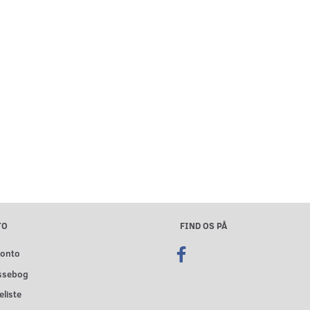
TO
FIND OS PÅ
konto
ssebog
liste