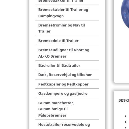
Bremsebakker til Trailer
Bremsekabler til Trailer og
Campingvogn
Bremsetromler og Nav til
Trailer
Bremsedele til Trailer
Bremseudligner til Knott og
AL-KO Bremser
Bådruller til Bådtrailer
Dæk, Reservehjul og tilbehør
Fedtkapsler og Fedtkopper
Gasdæmpere og gasfjedre
BESK
Gummimanchetter,
Gummibælge til
Påløbsbremser
Hestetrailer reservedele og