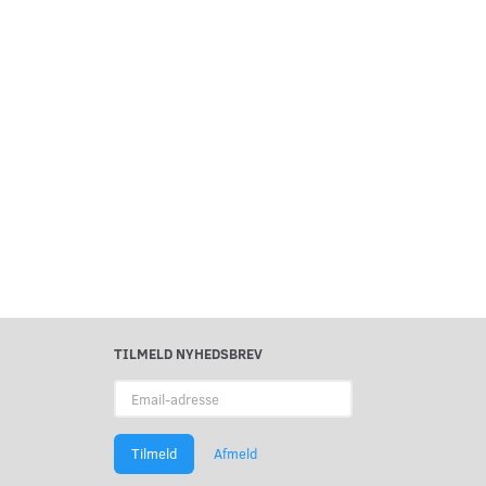
TILMELD NYHEDSBREV
Email-
adresse
Tilmeld
Afmeld