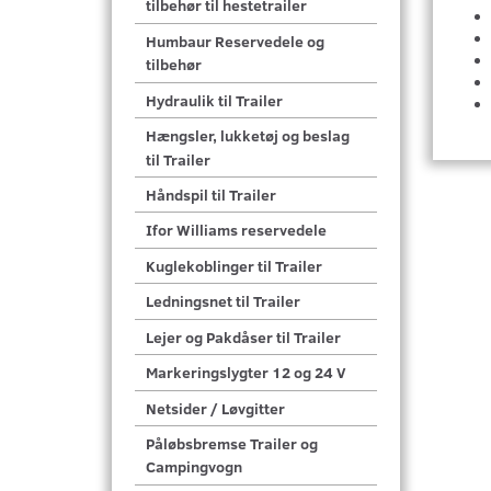
tilbehør til hestetrailer
Humbaur Reservedele og
tilbehør
Hydraulik til Trailer
Hængsler, lukketøj og beslag
til Trailer
Håndspil til Trailer
Ifor Williams reservedele
Kuglekoblinger til Trailer
Ledningsnet til Trailer
Lejer og Pakdåser til Trailer
Markeringslygter 12 og 24 V
Netsider / Løvgitter
Påløbsbremse Trailer og
Campingvogn