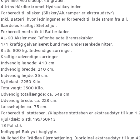
Kipvinkel ved sidetip: 45 grader.
4 trins Hårdforkromet Hydraulikcylinder.
Forberedt til slisker. (Slisker/Aluramper er ekstraudstyr)
Inkl. Batteri, hvor ledningsnet er forberedt til lade strøm fra Bil.
Særdeles kraftigt Støttehjul.
Forberedt med stik til Batterilader.
AL-KO Aksler med Teflonbelagte Bremsekabler.
1/1 kraftig galvaniseret bund med undersænkede nitter.
8 stk. 800 kg. Indvendige surringer.
Kraftige udvendige surringer
Indvendig længde: 410 cm.
Indvendig bredde: 210 cm.
Indvendig højde: 35 cm.
Nyttelast: 2250 Kilo.
Totalvægt: 3500 Kilo.
Udvendig totallængde: ca. 548 cm.
Udvendig brede: ca. 228 cm.
Læssehøjde: ca. 75 cm.
Forberedt til støtteben. (Klapbare støtteben er ekstraudstyr til kun 
Hjul/dæk: 6 stk.195/50R13
13 Pol stik
Indbygget Baklys i baglygte.
Mulighed for Trådløs Fjernbetjening. (uoriginal ekstraudstyr til kun 