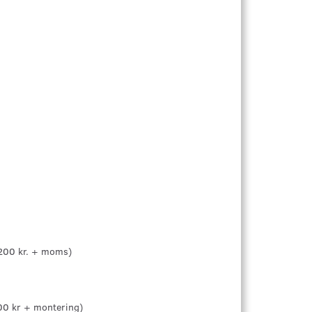
1.200 kr. + moms)
400 kr + montering)