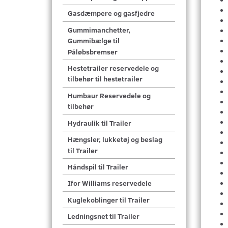
Gasdæmpere og gasfjedre
Gummimanchetter,
Gummibælge til
Påløbsbremser
Hestetrailer reservedele og
tilbehør til hestetrailer
Humbaur Reservedele og
tilbehør
Hydraulik til Trailer
Hængsler, lukketøj og beslag
til Trailer
Håndspil til Trailer
Ifor Williams reservedele
Kuglekoblinger til Trailer
Ledningsnet til Trailer