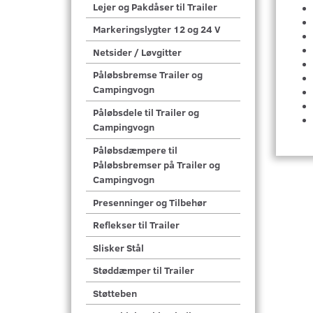
Lejer og Pakdåser til Trailer
Markeringslygter 12 og 24 V
Netsider / Løvgitter
Påløbsbremse Trailer og
Campingvogn
Påløbsdele til Trailer og
Campingvogn
Påløbsdæmpere til
Påløbsbremser på Trailer og
Campingvogn
Presenninger og Tilbehør
Reflekser til Trailer
Slisker Stål
Støddæmper til Trailer
Støtteben