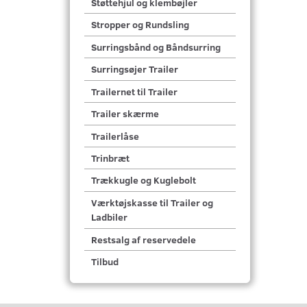
Støttehjul og klembøjler
Stropper og Rundsling
Surringsbånd og Båndsurring
Surringsøjer Trailer
Trailernet til Trailer
Trailer skærme
Trailerlåse
Trinbræt
Trækkugle og Kuglebolt
Værktøjskasse til Trailer og
Ladbiler
Restsalg af reservedele
Tilbud