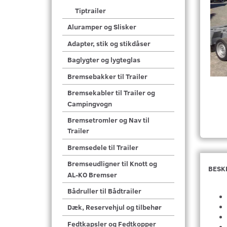
Tiptrailer
Aluramper og Slisker
Adapter, stik og stikdåser
Baglygter og lygteglas
Bremsebakker til Trailer
Bremsekabler til Trailer og
Campingvogn
Bremsetromler og Nav til
Trailer
Bremsedele til Trailer
Bremseudligner til Knott og
BESK
AL-KO Bremser
Bådruller til Bådtrailer
Dæk, Reservehjul og tilbehør
Fedtkapsler og Fedtkopper