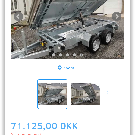
Zoom
71.125,00 DKK
(
56.900,00 DKK
)