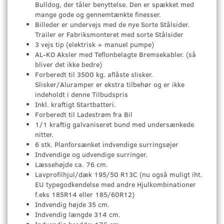
Bulldog, der tåler benyttelse. Den er spækket med
mange gode og gennemtænkte finesser.
Billeder er undervejs med de nye Sorte Stålsider.
Trailer er Fabriksmonteret med sorte Stålsider
3 vejs tip (elektrisk + manuel pumpe)
AL-KO Aksler med Teflonbelagte Bremsekabler. (så
bliver det ikke bedre)
Forberedt til 3500 kg. aflåste slisker.
Slisker/Aluramper er ekstra tilbehør og er ikke
indeholdt i denne Tilbudspris
Inkl. kraftigt Startbatteri.
Forberedt til Ladestrøm fra Bil
1/1 kraftig galvaniseret bund med undersænkede
nitter.
6 stk. Planforsænket indvendige surringsøjer
Indvendige og udvendige surringer.
Læssehøjde ca. 76 cm.
Lavprofilhjul/dæk 195/50 R13C (nu også muligt iht.
EU typegodkendelse med andre Hjulkombinationer
f.eks 185R14 eller 185/60R12)
Indvendig højde 35 cm.
Indvendig længde 314 cm.