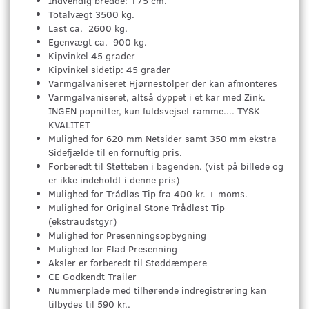
Indvendig bredde: 175 cm.
Totalvægt 3500 kg.
Last ca. 2600 kg.
Egenvægt ca. 900 kg.
Kipvinkel 45 grader
Kipvinkel sidetip: 45 grader
Varmgalvaniseret Hjørnestolper der kan afmonteres
Varmgalvaniseret, altså dyppet i et kar med Zink.
INGEN popnitter, kun fuldsvejset ramme.... TYSK
KVALITET
Mulighed for 620 mm Netsider samt 350 mm ekstra
Sidefjælde til en fornuftig pris.
Forberedt til Støtteben i bagenden. (vist på billede og
er ikke indeholdt i denne pris)
Mulighed for Trådløs Tip fra 400 kr. + moms.
Mulighed for Original Stone Trådløst Tip
(ekstraudstgyr)
Mulighed for Presenningsopbygning
Mulighed for Flad Presenning
Aksler er forberedt til Støddæmpere
CE Godkendt Trailer
Nummerplade med tilhørende indregistrering kan
tilbydes til 590 kr..