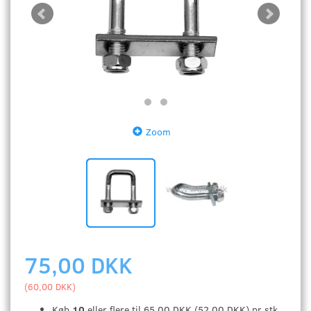
Zoom
75,00 DKK
(
60,00 DKK
)
Køb
10
eller flere til
65,00 DKK
(
52,00 DKK
)
pr stk.