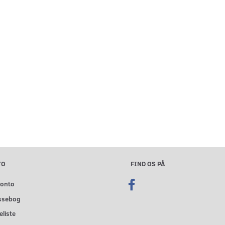
TO
FIND OS PÅ
konto
ssebog
liste