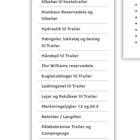
tilbehør til hestetrailer
Humbaur Reservedele og
tilbehør
Hydraulik til Trailer
Hængsler, lukketøj og beslag
til Trailer
Håndspil til Trailer
Ifor Williams reservedele
Kuglekoblinger til Trailer
Ledningsnet til Trailer
Lejer og Pakdåser til Trailer
Markeringslygter 12 og 24 V
Netsider / Løvgitter
Påløbsbremse Trailer og
Campingvogn