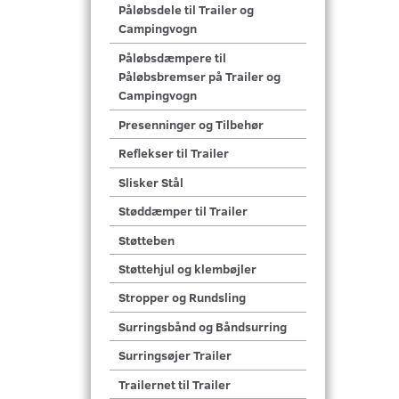
Påløbsdele til Trailer og
Campingvogn
Påløbsdæmpere til
Påløbsbremser på Trailer og
Campingvogn
Presenninger og Tilbehør
Reflekser til Trailer
Slisker Stål
Støddæmper til Trailer
Støtteben
Støttehjul og klembøjler
Stropper og Rundsling
Surringsbånd og Båndsurring
Surringsøjer Trailer
Trailernet til Trailer