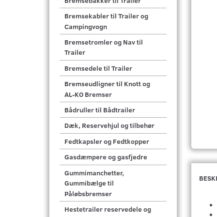
Bremsebakker til Trailer
Bremsekabler til Trailer og
Campingvogn
Bremsetromler og Nav til
Trailer
Bremsedele til Trailer
Bremseudligner til Knott og
AL-KO Bremser
Bådruller til Bådtrailer
Dæk, Reservehjul og tilbehør
Fedtkapsler og Fedtkopper
Gasdæmpere og gasfjedre
Gummimanchetter,
BESK
Gummibælge til
Påløbsbremser
Hestetrailer reservedele og