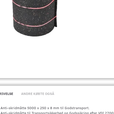
RIVELSE
ANDRE KØBTE OGSÅ
Anti-skridmåtte 5000 x 250 x 8 mm til Godstransport.
Anti-skridmåtte til Transportsikkerhed og Godssikring efter VDI 270