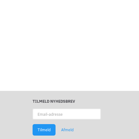
TILMELD NYHEDSBREV
Email-
adresse
Tilmeld
Afmeld