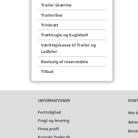
Trailer skærme
Trailerlåse
Trinbræt
Trækkugle og Kuglebolt
Værktøjskasse til Trailer og
Ladbiler
Restsalg af reservedele
Tilbud
INFORMATIONER
KON
Fortrolighed
Min 
Fragt og levering
Adre
Firma profil
Ønske
Kontakt Trailer.dk