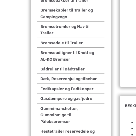
Bremsebakker til Trailer
Bremsekabler til Trailer og
Campingvogn
Bremsetromler og Nav til
Trailer
Bremsedele til Trailer
Bremseudligner til Knott og
AL-KO Bremser
Bådruller til Bådtrailer
Dæk, Reservehjul og tilbehør
Fedtkapsler og Fedtkopper
Gasdæmpere og gasfjedre
BESK
Gummimanchetter,
Gummibælge til
Påløbsbremser
Hestetrailer reservedele og