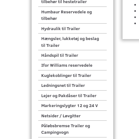
tilbehør til hestetrailer
Humbaur Reservedele og
tilbehør
Hydraulik til Trailer
Hængsler, lukketøj og beslag
til Trailer
Håndspil til Trailer
Ifor Williams reservedele
Kuglekoblinger til Trailer
Ledningsnet til Trailer
Lejer og Pakdåser til Trailer
Markeringslygter 12 og 24 V
Netsider / Løvgitter
Påløbsbremse Trailer og
Campingvogn