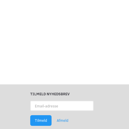
TILMELD NYHEDSBREV
Email-
adresse
Tilmeld
Afmeld