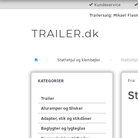
Kundeservice
Trailersalg: Mikael Flas
TRAILER.dk
Støttehjul og klembøjler
Støttehj
Fra:
KATEGORIER
S
Trailer
Aluramper og Slisker
Adapter, stik og stikdåser
Baglygter og lygteglas