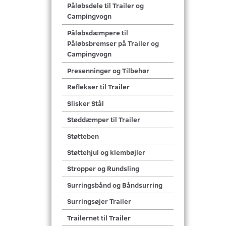
Påløbsdele til Trailer og
Campingvogn
Påløbsdæmpere til
Påløbsbremser på Trailer og
Campingvogn
Presenninger og Tilbehør
Reflekser til Trailer
Slisker Stål
Støddæmper til Trailer
Støtteben
Støttehjul og klembøjler
Stropper og Rundsling
Surringsbånd og Båndsurring
Surringsøjer Trailer
Trailernet til Trailer