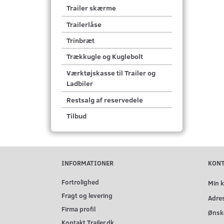
Trailer skærme
Trailerlåse
Trinbræt
Trækkugle og Kuglebolt
Værktøjskasse til Trailer og
Ladbiler
Restsalg af reservedele
Tilbud
INFORMATIONER
KON
Fortrolighed
Min 
Fragt og levering
Adre
Firma profil
Ønske
Kontakt Trailer.dk