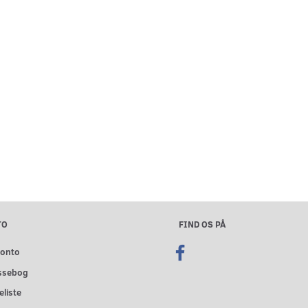
TO
FIND OS PÅ
konto
ssebog
liste