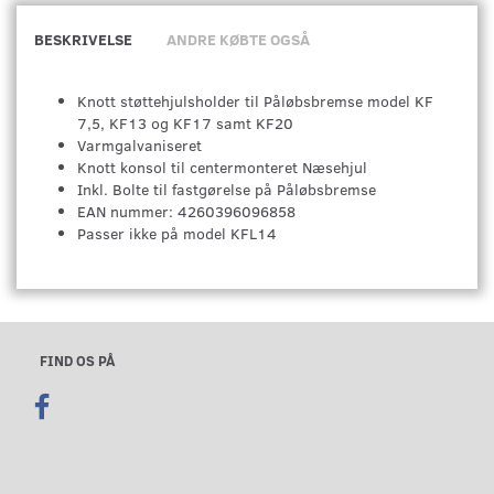
BESKRIVELSE
ANDRE KØBTE OGSÅ
Knott støttehjulsholder til Påløbsbremse model KF
7,5, KF13 og KF17 samt KF20
Varmgalvaniseret
Knott konsol til centermonteret Næsehjul
Inkl. Bolte til fastgørelse på Påløbsbremse
EAN nummer: 4260396096858
Passer ikke på model KFL14
FIND OS PÅ