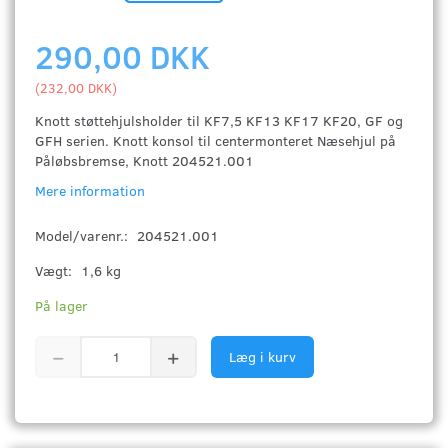
290,00 DKK
(
232,00 DKK
)
Knott støttehjulsholder til KF7,5 KF13 KF17 KF20, GF og
GFH serien. Knott konsol til centermonteret Næsehjul på
Påløbsbremse, Knott 204521.001
Mere information
Model/varenr.:
204521.001
Vægt:
1,6 kg
På lager
Læg i kurv