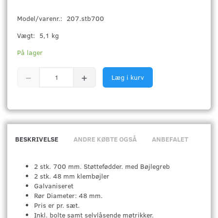
Model/varenr.:
207.stb700
Vægt:
5,1 kg
På lager
Læg i kurv
BESKRIVELSE
ANDRE KØBTE OGSÅ
ANBEFALET
2 stk. 700 mm. Støttefødder. med Bøjlegreb
2 stk. 48 mm klembøjler
Galvaniseret
Rør Diameter: 48 mm.
Pris er pr. sæt.
Inkl. bolte samt selvlåsende møtrikker.