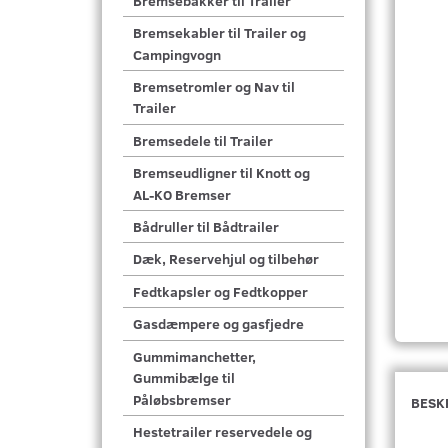
Bremsebakker til Trailer
Bremsekabler til Trailer og
Campingvogn
Bremsetromler og Nav til
Trailer
Bremsedele til Trailer
Bremseudligner til Knott og
AL-KO Bremser
Bådruller til Bådtrailer
Dæk, Reservehjul og tilbehør
Fedtkapsler og Fedtkopper
Gasdæmpere og gasfjedre
Gummimanchetter,
Gummibælge til
Påløbsbremser
BESK
Hestetrailer reservedele og