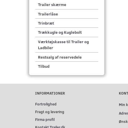
Trailer skærme
Trailerlåse
Trinbræt
Trækkugle og Kuglebolt
Værktøjskasse til Trailer og
Ladbiler
Restsalg af reservedele
Tilbud
INFORMATIONER
KON
Fortrolighed
Min 
Fragt og levering
Adre
Firma profil
Ønske
Kontakt Trailer.dk