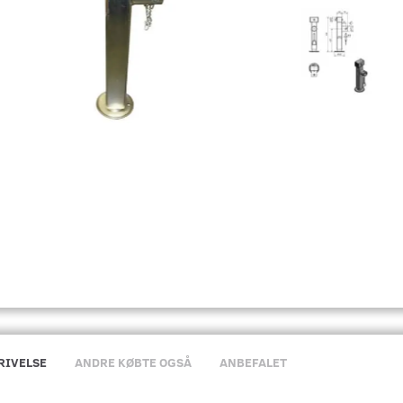
RIVELSE
ANDRE KØBTE OGSÅ
ANBEFALET