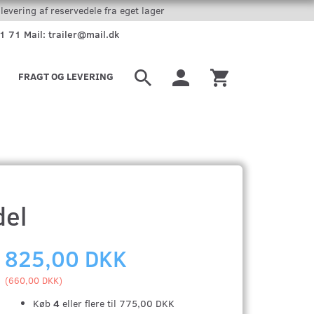
levering af reservedele fra eget lager
51 71 Mail: trailer@mail.dk
FRAGT OG LEVERING
del
825,00 DKK
(
660,00 DKK
)
Køb
4
eller flere til
775,00 DKK