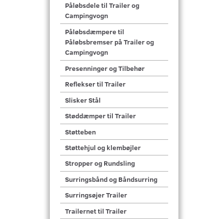
Påløbsdele til Trailer og
Campingvogn
Påløbsdæmpere til
Påløbsbremser på Trailer og
Campingvogn
Presenninger og Tilbehør
Reflekser til Trailer
Slisker Stål
Støddæmper til Trailer
Støtteben
Støttehjul og klembøjler
Stropper og Rundsling
Surringsbånd og Båndsurring
Surringsøjer Trailer
Trailernet til Trailer