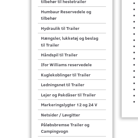
tilbehør til hestetrailer
Humbaur Reservedele og
tilbehør
Hydraulik til Trailer
Hængsler, lukketøj og beslag
til Trailer
Håndspil til Trailer
Ifor Williams reservedele
Kuglekoblinger til Trailer
Ledningsnet til Trailer
Lejer og Pakdåser til Trailer
Markeringslygter 12 og 24 V
Netsider / Løvgitter
Påløbsbremse Trailer og
Campingvogn