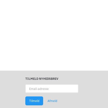
TILMELD NYHEDSBREV
Email-
adresse
Tilmeld
Afmeld