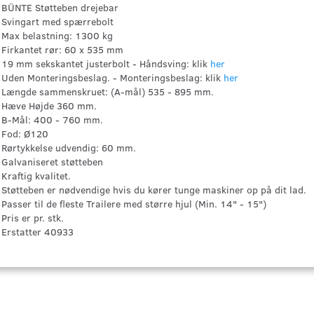
BÜNTE Støtteben drejebar
Svingart med spærrebolt
Max belastning: 1300 kg
Firkantet rør: 60 x 535 mm
19 mm sekskantet justerbolt - Håndsving: klik
her
Uden Monteringsbeslag. - Monteringsbeslag: klik
her
Længde sammenskruet: (A-mål) 535 - 895 mm.
Hæve Højde 360 mm.
B-Mål: 400 - 760 mm.
Fod: Ø120
Rørtykkelse udvendig: 60 mm.
Galvaniseret støtteben
Kraftig kvalitet.
Støtteben er nødvendige hvis du kører tunge maskiner op på dit lad.
Passer til de fleste Trailere med større hjul (Min. 14" - 15")
Pris er pr. stk.
Erstatter 40933