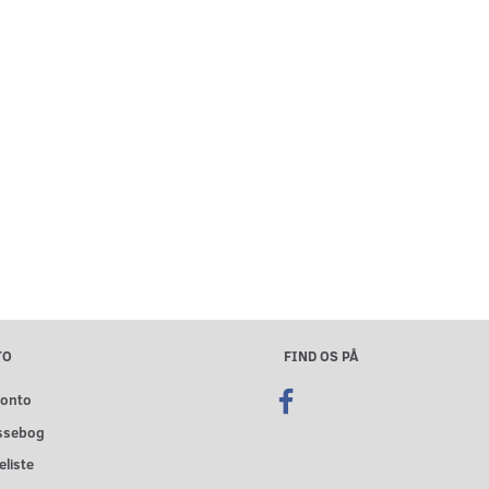
TO
FIND OS PÅ
konto
ssebog
liste