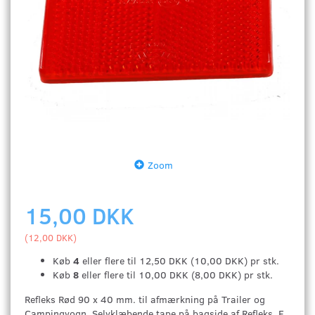
Zoom
15,00 DKK
(
12,00 DKK
)
Køb
4
eller flere til
12,50 DKK
(
10,00 DKK
)
pr stk.
Køb
8
eller flere til
10,00 DKK
(
8,00 DKK
)
pr stk.
Refleks Rød 90 x 40 mm. til afmærkning på Trailer og
Campingvogn. Selvklæbende tape på bagside af Refleks. E