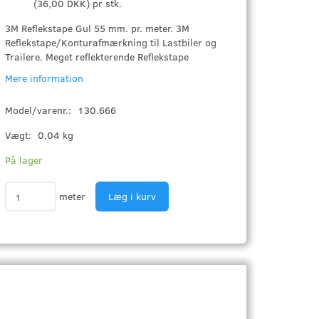
(
36,00 DKK
)
pr stk.
3M Reflekstape Gul 55 mm. pr. meter. 3M
Reflekstape/Konturafmærkning til Lastbiler og
Trailere. Meget reflekterende Reflekstape
Mere information
Model/varenr.:
130.666
Vægt:
0,04 kg
På lager
meter
Læg i kurv