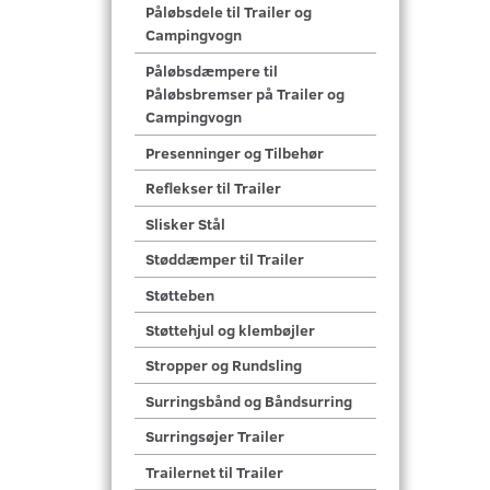
Påløbsdele til Trailer og
Campingvogn
Påløbsdæmpere til
Påløbsbremser på Trailer og
Campingvogn
Presenninger og Tilbehør
Reflekser til Trailer
Slisker Stål
Støddæmper til Trailer
Støtteben
Støttehjul og klembøjler
Stropper og Rundsling
Surringsbånd og Båndsurring
Surringsøjer Trailer
Trailernet til Trailer