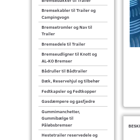
Bremsebakker til Trailer
Bremsekabler til Trailer og
Campingvogn
Bremsetromler og Nav til
Trailer
Bremsedele til Trailer
Bremseudligner til Knott og
AL-KO Bremser
Bådruller til Bådtrailer
Dæk, Reservehjul og tilbehør
Fedtkapsler og Fedtkopper
Gasdæmpere og gasfjedre
Gummimanchetter,
Gummibælge til
Påløbsbremser
BESK
Hestetrailer reservedele og