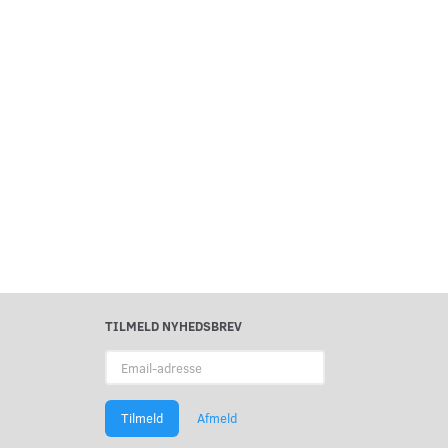
TILMELD NYHEDSBREV
Email-
adresse
Tilmeld
Afmeld