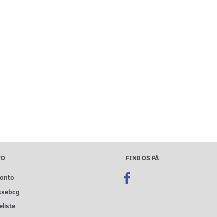
TO
FIND OS PÅ
konto
ssebog
liste