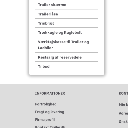
Trailer skærme
Trailerlåse
Trinbræt
Trækkugle og Kuglebolt
Værktøjskasse til Trailer og
Ladbiler
Restsalg af reservedele
Tilbud
INFORMATIONER
KON
Fortrolighed
Min 
Fragt og levering
Adre
Firma profil
Ønske
Kontakt Trailer.dk