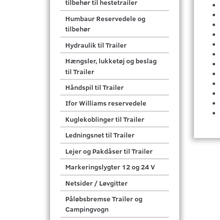
tilbehør til hestetrailer
Humbaur Reservedele og
tilbehør
Hydraulik til Trailer
Hængsler, lukketøj og beslag
til Trailer
Håndspil til Trailer
Ifor Williams reservedele
Kuglekoblinger til Trailer
Ledningsnet til Trailer
Lejer og Pakdåser til Trailer
Markeringslygter 12 og 24 V
Netsider / Løvgitter
Påløbsbremse Trailer og
Campingvogn