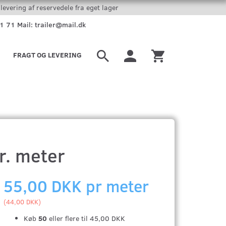
levering af reservedele fra eget lager
51 71 Mail: trailer@mail.dk
FRAGT OG LEVERING
r. meter
55,00 DKK pr
meter
(
44,00 DKK
)
Køb
50
eller flere til
45,00 DKK