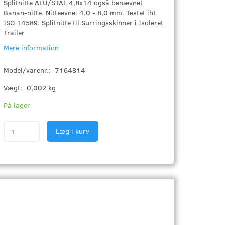
Splitnitte ALU/STÅL 4,8x14 også benævnet
Banan-nitte. Nitteevne: 4,0 - 8,0 mm. Testet iht
ISO 14589. Splitnitte til Surringsskinner i Isoleret
Trailer
Mere information
Model/varenr.:
7164814
Vægt:
0,002 kg
På lager
Læg i kurv