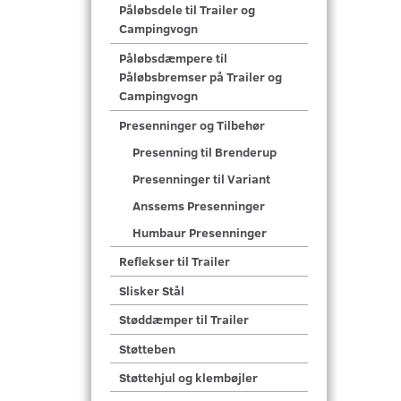
Påløbsdele til Trailer og
Campingvogn
Påløbsdæmpere til
Påløbsbremser på Trailer og
Campingvogn
Presenninger og Tilbehør
Presenning til Brenderup
Presenninger til Variant
Anssems Presenninger
Humbaur Presenninger
Reflekser til Trailer
Slisker Stål
Støddæmper til Trailer
Støtteben
Støttehjul og klembøjler