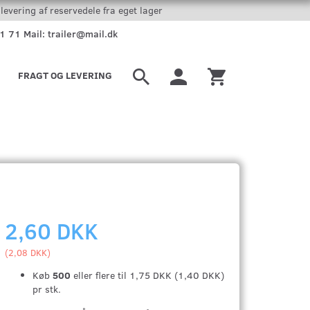
levering af reservedele fra eget lager
51 71 Mail: trailer@mail.dk
FRAGT OG LEVERING
2,60 DKK
(
2,08 DKK
)
Køb
500
eller flere til
1,75 DKK
(
1,40 DKK
)
pr stk.