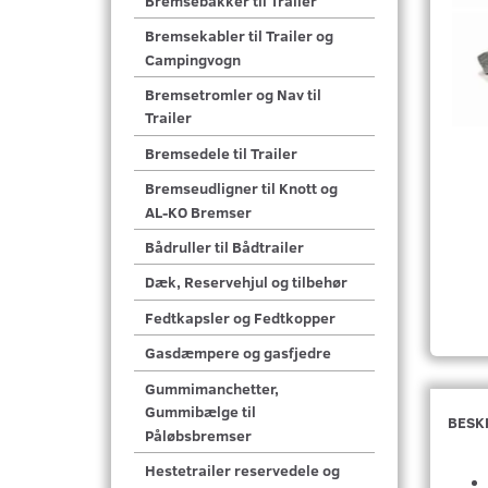
Bremsebakker til Trailer
Bremsekabler til Trailer og
Campingvogn
Bremsetromler og Nav til
Trailer
Bremsedele til Trailer
Bremseudligner til Knott og
AL-KO Bremser
Bådruller til Bådtrailer
Dæk, Reservehjul og tilbehør
Fedtkapsler og Fedtkopper
Gasdæmpere og gasfjedre
Gummimanchetter,
Gummibælge til
BESK
Påløbsbremser
Hestetrailer reservedele og