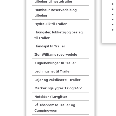
tilbehør til hestetrailer
Humbaur Reservedele og
tilbehør
Hydraulik til Trailer
Hængsler, lukketøj og beslag
til Trailer
Håndspil til Trailer
Ifor Williams reservedele
Kuglekoblinger til Trailer
Ledningsnet til Trailer
Lejer og Pakdåser til Trailer
Markeringslygter 12 og 24 V
Netsider / Løvgitter
Påløbsbremse Trailer og
Campingvogn