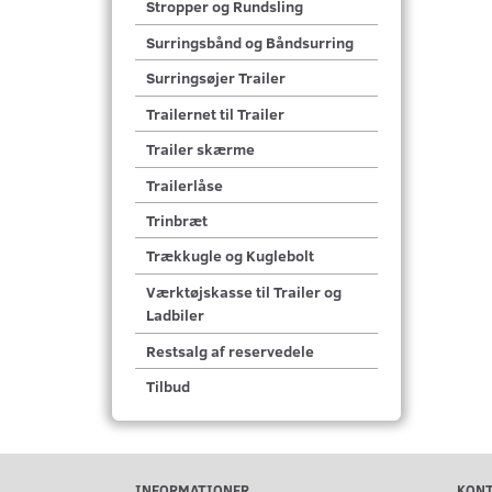
Stropper og Rundsling
Surringsbånd og Båndsurring
Surringsøjer Trailer
Trailernet til Trailer
Trailer skærme
Trailerlåse
Trinbræt
Trækkugle og Kuglebolt
Værktøjskasse til Trailer og
Ladbiler
Restsalg af reservedele
Tilbud
INFORMATIONER
KON