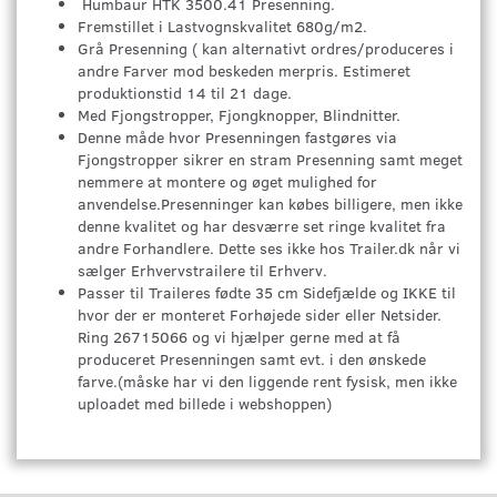
Humbaur HTK 3500.41 Presenning.
Fremstillet i Lastvognskvalitet 680g/m2.
Grå Presenning ( kan alternativt ordres/produceres i
andre Farver mod beskeden merpris. Estimeret
produktionstid 14 til 21 dage.
Med Fjongstropper, Fjongknopper, Blindnitter.
Denne måde hvor Presenningen fastgøres via
Fjongstropper sikrer en stram Presenning samt meget
nemmere at montere og øget mulighed for
anvendelse.Presenninger kan købes billigere, men ikke
denne kvalitet og har desværre set ringe kvalitet fra
andre Forhandlere. Dette ses ikke hos Trailer.dk når vi
sælger Erhvervstrailere til Erhverv.
Passer til Traileres fødte 35 cm Sidefjælde og IKKE til
hvor der er monteret Forhøjede sider eller Netsider.
Ring 26715066 og vi hjælper gerne med at få
produceret Presenningen samt evt. i den ønskede
farve.(måske har vi den liggende rent fysisk, men ikke
uploadet med billede i webshoppen)