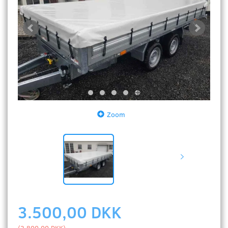
Zoom
3.500,00 DKK
(
2.800,00 DKK
)