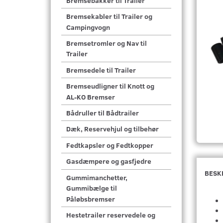
Bremsebakker til Trailer
Bremsekabler til Trailer og
Campingvogn
Bremsetromler og Nav til
Trailer
Bremsedele til Trailer
Bremseudligner til Knott og
AL-KO Bremser
Bådruller til Bådtrailer
Dæk, Reservehjul og tilbehør
Fedtkapsler og Fedtkopper
Gasdæmpere og gasfjedre
BESK
Gummimanchetter,
Gummibælge til
Påløbsbremser
Hestetrailer reservedele og