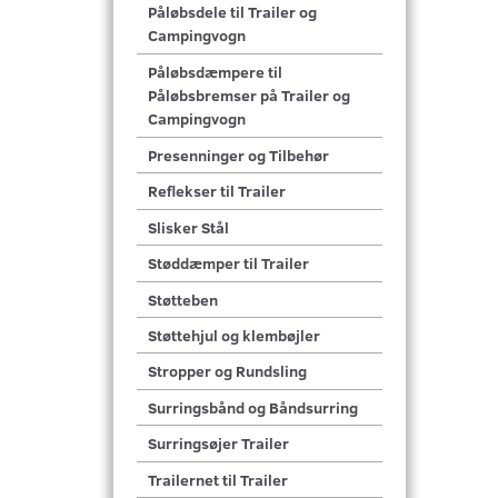
Påløbsdele til Trailer og
Campingvogn
Påløbsdæmpere til
Påløbsbremser på Trailer og
Campingvogn
Presenninger og Tilbehør
Reflekser til Trailer
Slisker Stål
Støddæmper til Trailer
Støtteben
Støttehjul og klembøjler
Stropper og Rundsling
Surringsbånd og Båndsurring
Surringsøjer Trailer
Trailernet til Trailer