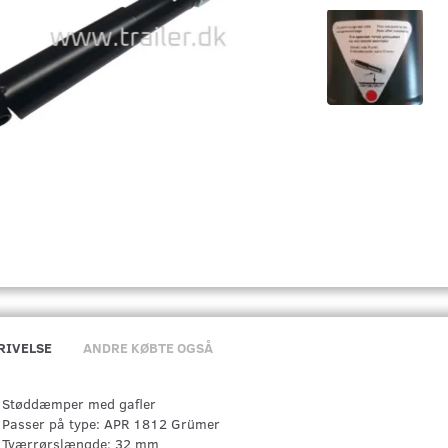
RIVELSE
ANDRE KØBTE OGSÅ
Støddæmper med gafler
Passer på type: APR 1812 Grümer
Tværrørslængde: 32 mm