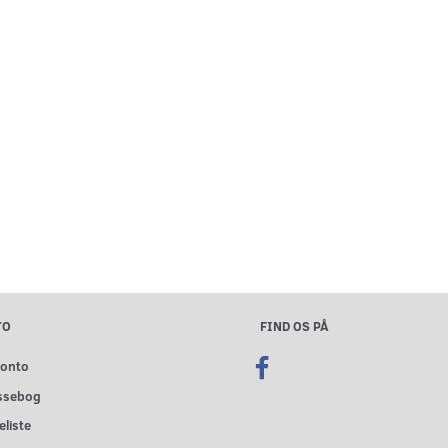
TO
FIND OS PÅ
konto
ssebog
liste