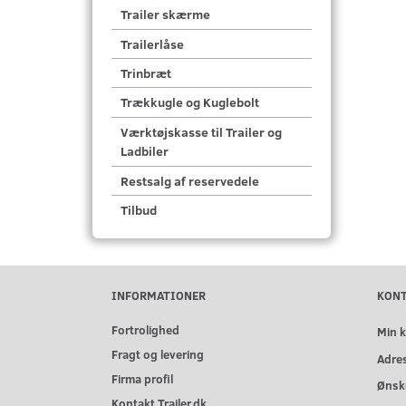
Trailer skærme
Trailerlåse
Trinbræt
Trækkugle og Kuglebolt
Værktøjskasse til Trailer og
Ladbiler
Restsalg af reservedele
Tilbud
INFORMATIONER
KON
Fortrolighed
Min 
Fragt og levering
Adre
Firma profil
Ønske
Kontakt Trailer.dk