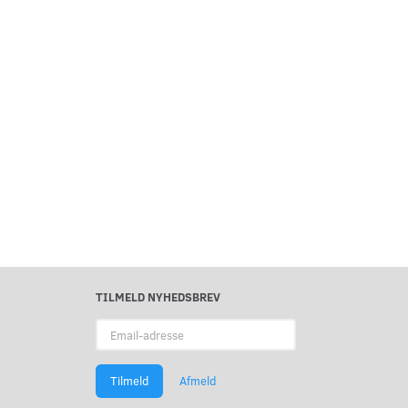
TILMELD NYHEDSBREV
Email-
adresse
Tilmeld
Afmeld