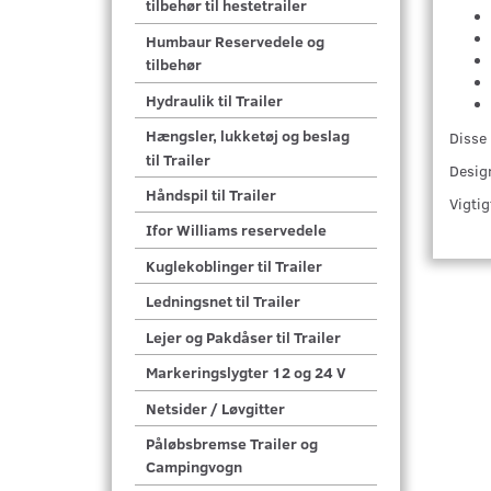
tilbehør til hestetrailer
Humbaur Reservedele og
tilbehør
Hydraulik til Trailer
Hængsler, lukketøj og beslag
Disse
til Trailer
Desig
Håndspil til Trailer
Vigti
Ifor Williams reservedele
Kuglekoblinger til Trailer
Ledningsnet til Trailer
Lejer og Pakdåser til Trailer
Markeringslygter 12 og 24 V
Netsider / Løvgitter
Påløbsbremse Trailer og
Campingvogn