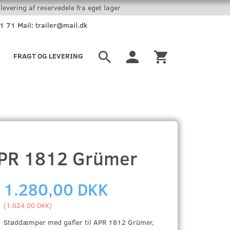
levering af reservedele fra eget lager
51 71 Mail: trailer@mail.dk
FRAGT OG LEVERING
APR 1812 Grümer
1.280,00 DKK
(
1.024,00 DKK
)
Støddæmper med gafler til APR 1812 Grümer,