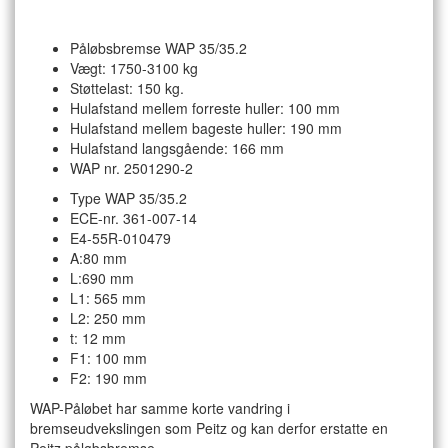
Påløbsbremse WAP 35/35.2
Vægt: 1750-3100
kg
Støttelast: 150 kg.
Hulafstand mellem forreste huller: 100 mm
Hulafstand mellem bageste huller: 190 mm
Hulafstand langsgående: 166 mm
WAP nr. 2501290-2
Type WAP 35/35.2
ECE-nr. 361-007-14
E4-55R-010479
A:80 mm
L:690 mm
L1: 565 mm
L2: 250 mm
t: 12 mm
F1: 100 mm
F2: 190 mm
WAP-Påløbet har samme korte vandring i
bremseudvekslingen som Peitz og kan derfor erstatte en
Peitz påløbsbremse.