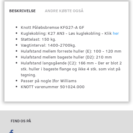
BESKRIVELSE
ANDRE KØBTE OGSÅ
Knott Påløbsbremse KFG27-A GF
Kuglekobling: K27 AN3 - Løs kuglekobling - Klik
her
Støttelast: 150 kg.
Vægtinterval: 1400-2700kg.
Hulafstand mellem forreste huller (E): 100 - 120 mm
Hulafstand mellem bageste huller (D2): 210 mm
Hulafstand langsgående (C2): 166 mm - Der er blot 2
stk. huller i bageste flange og ikke 4 stk. som vist på
tegning.
Passer på nogle Ifor Williams
KNOTT varenummer 501024.000
FIND OS PÅ