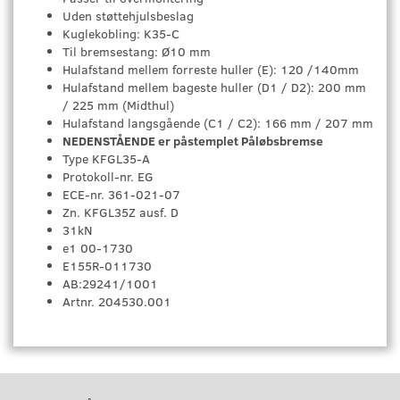
Uden støttehjulsbeslag
Kuglekobling: K35-C
Til bremsestang: Ø10 mm
Hulafstand mellem forreste huller (E): 120 /140mm
Hulafstand mellem bageste huller (D1 / D2): 200 mm
/ 225 mm (Midthul)
Hulafstand langsgående (C1 / C2): 166 mm / 207 mm
NEDENSTÅENDE er påstemplet Påløbsbremse
Type KFGL35-A
Protokoll-nr. EG
ECE-nr. 361-021-07
Zn. KFGL35Z ausf. D
31kN
e1 00-1730
E155R-011730
AB:29241/1001
Artnr. 204530.001