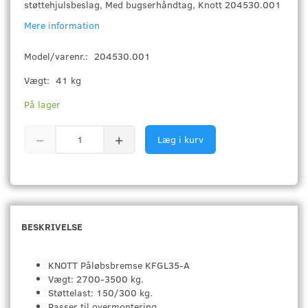
støttehjulsbeslag, Med bugserhåndtag, Knott 204530.001
Mere information
Model/varenr.:
204530.001
Vægt:
41 kg
På lager
Læg i kurv
BESKRIVELSE
KNOTT Påløbsbremse KFGL35-A
Vægt: 2700-3500 kg.
Støttelast: 150/300 kg.
Passer til overmontering