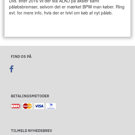
Dvs. efter 2016 vil der stå ALKO på aksler samt
påløbsbremser, selvom det er mærket BPW man køber. Ring
evt. for mere info, hvis der er tvivl om køb af nyt påløb.
FIND OS PÅ
BETALINGSMETODER
TILMELD NYHEDSBREV