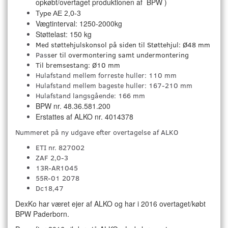
opkøbt/overtaget produktionen af BPW )
Type AE 2,0-3
Vægtinterval: 1250-2000kg
Støttelast: 150 kg
Med støttehjulskonsol på siden til Støttehjul: Ø48 mm
Pas
ser til overmontering samt undermontering
Til
bremsestang: Ø10 mm
Hulafstand mellem forreste huller: 110 mm
Hulafstand mellem bageste huller: 167-210 mm
Hulafstand langsgående: 166 mm
BPW nr. 48.36.581.200
Erstattes af ALKO nr. 4014378
Nummeret på ny udgave efter overtagelse af ALKO
ETI nr. 827002
ZAF 2,0-3
13R-AR1045
55R-01 2078
Dc18,47
DexKo har været ejer af ALKO og har i 2016 overtaget/købt
BPW Paderborn.