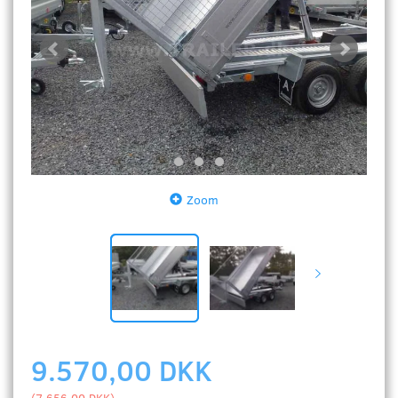
Zoom
9.570,00 DKK
(
7.656,00 DKK
)