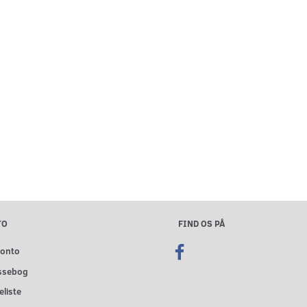
TO
FIND OS PÅ
konto
ssebog
liste