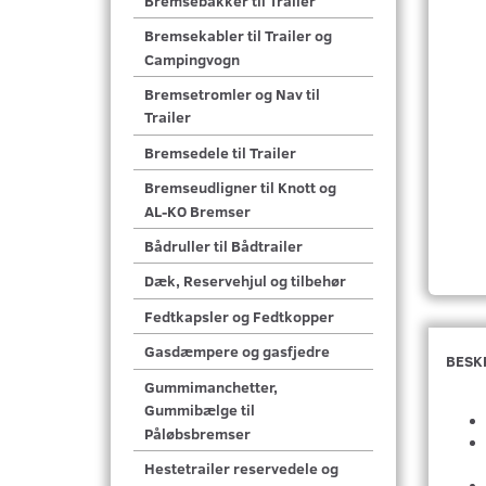
Bremsebakker til Trailer
Bremsekabler til Trailer og
Campingvogn
Bremsetromler og Nav til
Trailer
Bremsedele til Trailer
Bremseudligner til Knott og
AL-KO Bremser
Bådruller til Bådtrailer
Dæk, Reservehjul og tilbehør
Fedtkapsler og Fedtkopper
Gasdæmpere og gasfjedre
BESK
Gummimanchetter,
Gummibælge til
Påløbsbremser
Hestetrailer reservedele og