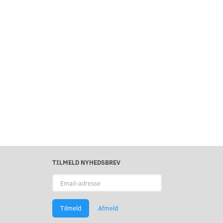
TILMELD NYHEDSBREV
Email-
adresse
Tilmeld
Afmeld