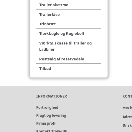
Trailer skærme
Trailerlåse
Trinbræt
Trækkugle og Kuglebolt
Værktøjskasse til Trailer og
Ladbiler
Restsalg af reservedele
Tilbud
INFORMATIONER
KON
Fortrolighed
Min 
Fragt og levering
Adre
Firma profil
Ønske
Kontakt Trailer.dk