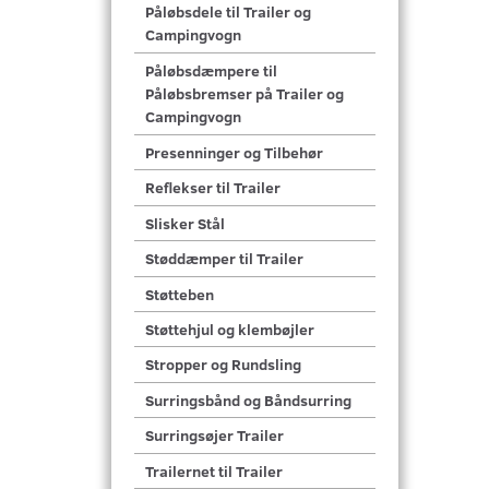
Påløbsdele til Trailer og
Campingvogn
Påløbsdæmpere til
Påløbsbremser på Trailer og
Campingvogn
Presenninger og Tilbehør
Reflekser til Trailer
Slisker Stål
Støddæmper til Trailer
Støtteben
Støttehjul og klembøjler
Stropper og Rundsling
Surringsbånd og Båndsurring
Surringsøjer Trailer
Trailernet til Trailer