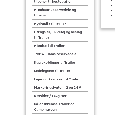
tilbehør til hestetrailer
Humbaur Reservedele og
tilbehør
Hydraulik til Trailer
Hængsler, lukketøj og beslag
til Trailer
Håndspil til Trailer
Ifor Williams reservedele
Kuglekoblinger til Trailer
Ledningsnet til Trailer
Lejer og Pakdåser til Trailer
Markeringslygter 12 og 24 V
Netsider / Løvgitter
Påløbsbremse Trailer og
Campingvogn