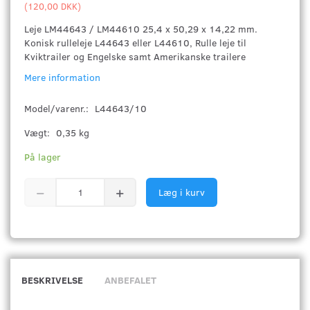
(
120,00 DKK
)
Leje LM44643 / LM44610 25,4 x 50,29 x 14,22 mm.
Konisk rulleleje L44643 eller L44610, Rulle leje til
Kviktrailer og Engelske samt Amerikanske trailere
Mere information
Model/varenr.:
L44643/10
Vægt:
0,35 kg
På lager
Læg i kurv
BESKRIVELSE
ANBEFALET