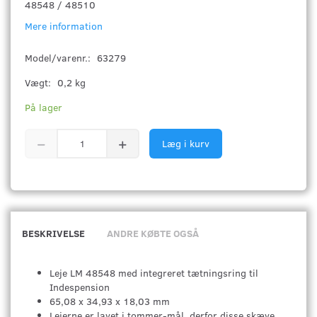
48548 / 48510
Mere information
Model/varenr.:
63279
Vægt:
0,2 kg
På lager
Læg i kurv
BESKRIVELSE
ANDRE KØBTE OGSÅ
Leje LM 48548 med integreret tætningsring til
Indespension
65,08 x 34,93 x 18,03 mm
Lejerne er lavet i tommer-mål, derfor disse skæve