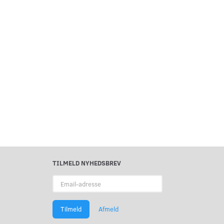
TILMELD NYHEDSBREV
Email-
adresse
Tilmeld
Afmeld