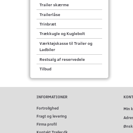
Trailer skærme
Trailerlåse
Trinbræt
Trækkugle og Kuglebolt
Værktøjskasse til Trailer og
Ladbiler
Restsalg af reservedele
Tilbud
INFORMATIONER
KON
Fortrolighed
Min 
Fragt og levering
Adre
Firma profil
Ønske
Kontakt Trailer.dk