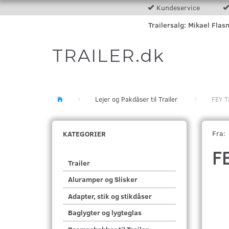
Kundeservice
Trailersalg: Mikael Flas
TRAILER.dk
Lejer og Pakdåser til Trailer
FEY T
Fra:
KATEGORIER
F
Trailer
Aluramper og Slisker
Adapter, stik og stikdåser
Baglygter og lygteglas