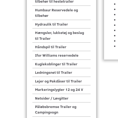
tilbehør til hestetrailer
Humbaur Reservedele og
tilbehør
Hydraulik til Trailer
Hængsler, lukketøj og beslag
til Trailer
Håndspil til Trailer
Ifor Williams reservedele
Kuglekoblinger til Trailer
Ledningsnet til Trailer
Lejer og Pakdåser til Trailer
Markeringslygter 12 og 24 V
Netsider / Løvgitter
Påløbsbremse Trailer og
Campingvogn