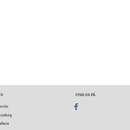
TO
FIND OS PÅ
konto
ssebog
liste