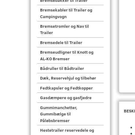
Bremsebakker til Trailer
Bremsekabler til Trailer og
Campingvogn
Bremsetromler og Nav til
Trailer
Bremsedele til Trailer
Bremseudligner til Knott og
AL-KO Bremser
Bådruller til Bådtrailer
Dæk, Reservehjul og tilbehør
Fedtkapsler og Fedtkopper
Gasdæmpere og gasfjedre
Gummimanchetter,
BESK
Gummibælge til
Påløbsbremser
Hestetrailer reservedele og