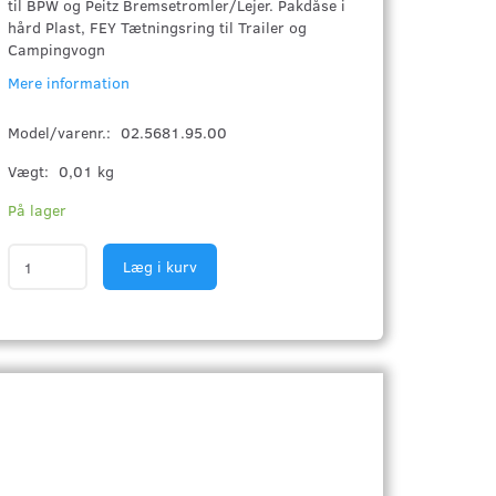
til BPW og Peitz Bremsetromler/Lejer. Pakdåse i
hård Plast, FEY Tætningsring til Trailer og
Campingvogn
Mere information
Model/varenr.:
02.5681.95.00
Vægt:
0,01 kg
På lager
Læg i kurv