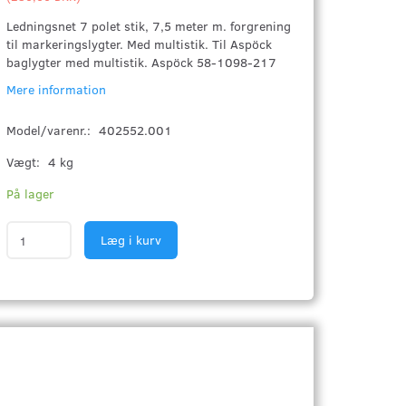
Ledningsnet 7 polet stik, 7,5 meter m. forgrening
til markeringslygter. Med multistik. Til Aspöck
baglygter med multistik. Aspöck 58-1098-217
Mere information
Model/varenr.:
402552.001
Vægt:
4 kg
På lager
Læg i kurv