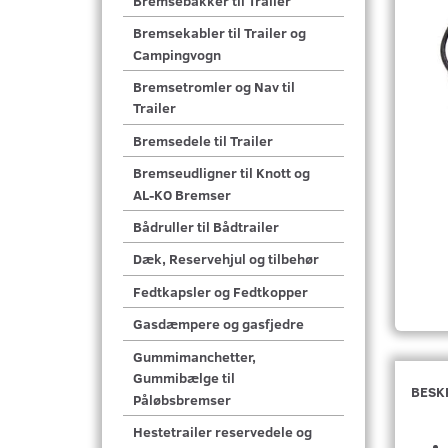
Bremsebakker til Trailer
Bremsekabler til Trailer og
Campingvogn
Bremsetromler og Nav til
Trailer
Bremsedele til Trailer
Bremseudligner til Knott og
AL-KO Bremser
Bådruller til Bådtrailer
Dæk, Reservehjul og tilbehør
Fedtkapsler og Fedtkopper
Gasdæmpere og gasfjedre
Gummimanchetter,
Gummibælge til
BESK
Påløbsbremser
Hestetrailer reservedele og