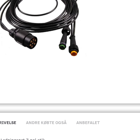
RIVELSE
ANDRE KØBTE OGSÅ
ANBEFALET
Ledningsnet 7 pol stik,