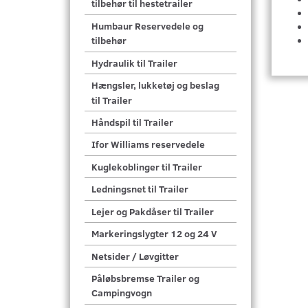
tilbehør til hestetrailer
Humbaur Reservedele og
tilbehør
Hydraulik til Trailer
Hængsler, lukketøj og beslag
til Trailer
Håndspil til Trailer
Ifor Williams reservedele
Kuglekoblinger til Trailer
Ledningsnet til Trailer
Lejer og Pakdåser til Trailer
Markeringslygter 12 og 24 V
Netsider / Løvgitter
Påløbsbremse Trailer og
Campingvogn