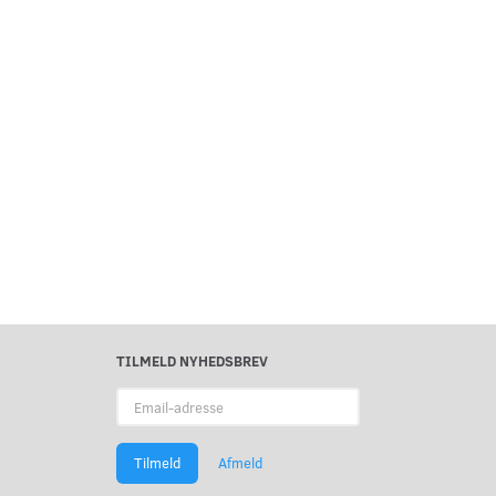
TILMELD NYHEDSBREV
Email-
adresse
Tilmeld
Afmeld