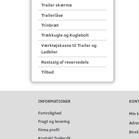
Trailer skærme
Trailerlåse
Trinbræt
Trækkugle og Kuglebolt
Værktøjskasse til Trailer og
Ladbiler
Restsalg af reservedele
Tilbud
INFORMATIONER
KON
Fortrolighed
Min 
Fragt og levering
Adre
Firma profil
Ønske
Kontakt Trailer.dk