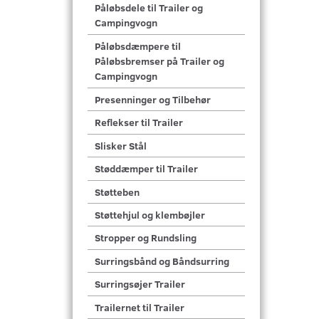
Påløbsdele til Trailer og
Campingvogn
Påløbsdæmpere til
Påløbsbremser på Trailer og
Campingvogn
Presenninger og Tilbehør
Reflekser til Trailer
Slisker Stål
Støddæmper til Trailer
Støtteben
Støttehjul og klembøjler
Stropper og Rundsling
Surringsbånd og Båndsurring
Surringsøjer Trailer
Trailernet til Trailer