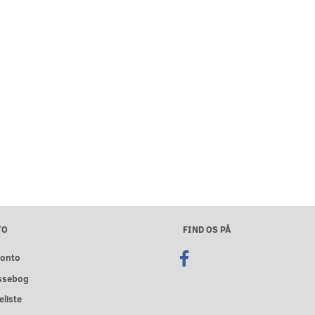
TO
FIND OS PÅ
konto
ssebog
liste